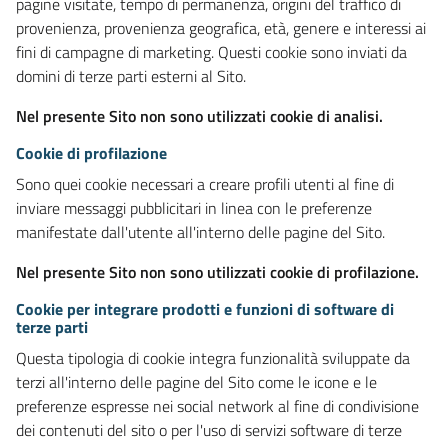
pagine visitate, tempo di permanenza, origini del traffico di
provenienza, provenienza geografica, età, genere e interessi ai
fini di campagne di marketing. Questi cookie sono inviati da
domini di terze parti esterni al Sito.
Nel presente Sito non sono utilizzati cookie di analisi.
Cookie di profilazione
Sono quei cookie necessari a creare profili utenti al fine di
inviare messaggi pubblicitari in linea con le preferenze
manifestate dall'utente all'interno delle pagine del Sito.
Nel presente Sito non sono utilizzati cookie di profilazione.
Cookie per integrare prodotti e funzioni di software di
terze parti
Questa tipologia di cookie integra funzionalità sviluppate da
terzi all'interno delle pagine del Sito come le icone e le
preferenze espresse nei social network al fine di condivisione
dei contenuti del sito o per l'uso di servizi software di terze