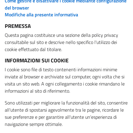
Come gestire e disattivare i cookie mediante configurazione
del browser
Modifiche alla presente informativa
PREMESSA
Questa pagina costituisce una sezione della policy privacy
consultabile sul sito e descrive nello specifico l'utilizzo dei
cookie effettuato dal titolare.
INFORMAZIONI SUI COOKIE
I cookie sono file di testo contenenti informazioni minime
inviate al browser e archiviate sul computer, ogni volta che si
visita un sito web. A ogni collegamento i cookie rimandano le
informazioni al sito di riferimento.
Sono utilizzati per migliorare la funzionalità del sito, consentire
all'utente di spostarsi agevolmente tra le pagine, ricordare le
sue preferenze e per garantire all'utente un'esperienza di
navigazione sempre ottimale.