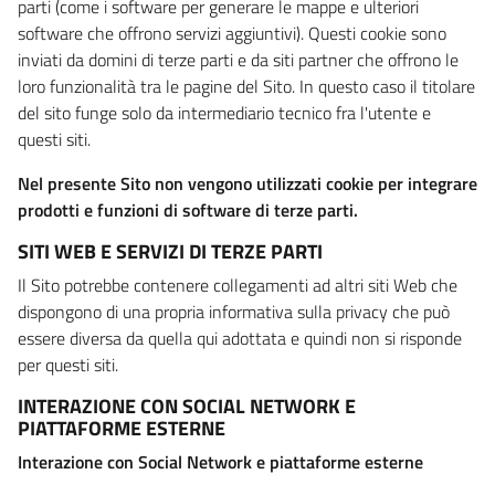
parti (come i software per generare le mappe e ulteriori
software che offrono servizi aggiuntivi). Questi cookie sono
inviati da domini di terze parti e da siti partner che offrono le
loro funzionalità tra le pagine del Sito. In questo caso il titolare
del sito funge solo da intermediario tecnico fra l'utente e
questi siti.
Nel presente Sito non vengono utilizzati cookie per integrare
prodotti e funzioni di software di terze parti.
SITI WEB E SERVIZI DI TERZE PARTI
Il Sito potrebbe contenere collegamenti ad altri siti Web che
dispongono di una propria informativa sulla privacy che può
essere diversa da quella qui adottata e quindi non si risponde
per questi siti.
INTERAZIONE CON SOCIAL NETWORK E
PIATTAFORME ESTERNE
Interazione con Social Network e piattaforme esterne