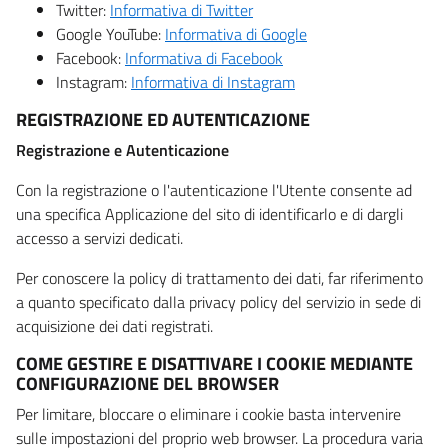
Twitter:
Informativa di Twitter
Google YouTube:
Informativa di Google
Facebook:
Informativa di Facebook
Instagram:
Informativa di Instagram
REGISTRAZIONE ED AUTENTICAZIONE
Registrazione e Autenticazione
Con la registrazione o l'autenticazione l'Utente consente ad
una specifica Applicazione del sito di identificarlo e di dargli
accesso a servizi dedicati.
Per conoscere la policy di trattamento dei dati, far riferimento
a quanto specificato dalla privacy policy del servizio in sede di
acquisizione dei dati registrati.
COME GESTIRE E DISATTIVARE I COOKIE MEDIANTE
CONFIGURAZIONE DEL BROWSER
Per limitare, bloccare o eliminare i cookie basta intervenire
sulle impostazioni del proprio web browser. La procedura varia