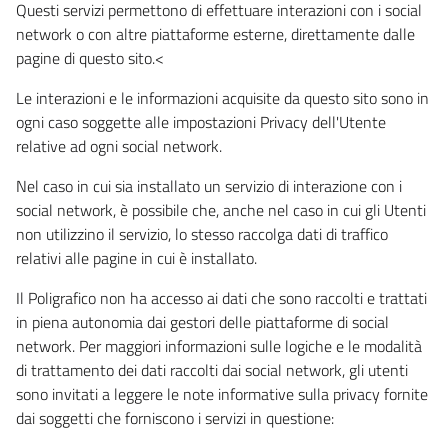
Questi servizi permettono di effettuare interazioni con i social
network o con altre piattaforme esterne, direttamente dalle
pagine di questo sito.<
Le interazioni e le informazioni acquisite da questo sito sono in
ogni caso soggette alle impostazioni Privacy dell'Utente
relative ad ogni social network.
Nel caso in cui sia installato un servizio di interazione con i
social network, è possibile che, anche nel caso in cui gli Utenti
non utilizzino il servizio, lo stesso raccolga dati di traffico
relativi alle pagine in cui è installato.
Il Poligrafico non ha accesso ai dati che sono raccolti e trattati
in piena autonomia dai gestori delle piattaforme di social
network. Per maggiori informazioni sulle logiche e le modalità
di trattamento dei dati raccolti dai social network, gli utenti
sono invitati a leggere le note informative sulla privacy fornite
dai soggetti che forniscono i servizi in questione: