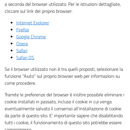
a seconda del browser utilizzato. Per le istruzioni dettagliate,
cliccare sul link del proprio browser:
Internet Explorer
Firefox
Google Chrome
Opera
Safari
Safari OS
Se il browser utilizzato non è tra quelli proposti, selezionare la
funzione "Aiuto" sul proprio browser web per informazioni su
come procedere.
Tramite le preferenze del browser è inoltre possibile eliminare i
cookie installati in passato, incluso il cookie in cui venga
eventualmente salvato il consenso all'installazione di cookie
da parte di questo sito. E' importante sapere che disabilitando
tutti i cookie, il funzionamento di questo sito potrebbe essere
compromesso.