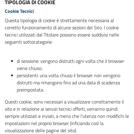
TIPOLOGIA DI COOKIE
Cookie Tecnici
Questa tipologia di cookie è strettamente necessaria al
corretto funzionamento di alcune sezioni del Sito. I cookie
tecnici utilizzati dal Titolare possono essere suddivisi nelle
seguenti sottocategorie:
di sessione: vengono distrutti ogni volta che il browser
viene chiuso;
persistenti: una volta chiuso il browser non vengono
distrutti ma rimangono fino ad una data di scadenza
preimpostata.
Questi cookie, sono necessari a visualizzare correttamente il
sito e in relazione ai servizi tecnici offerti, verranno quindi
sempre utilizzati e inviati, a meno che l'utenza non modifichi le
impostazioni nel proprio browser (inficiando così la
visualizzazione delle pagine del sito).