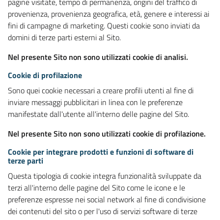
pagine visitate, tempo di permanenza, origini del traffico di
provenienza, provenienza geografica, età, genere e interessi ai
fini di campagne di marketing. Questi cookie sono inviati da
domini di terze parti esterni al Sito.
Nel presente Sito non sono utilizzati cookie di analisi.
Cookie di profilazione
Sono quei cookie necessari a creare profili utenti al fine di
inviare messaggi pubblicitari in linea con le preferenze
manifestate dall'utente all'interno delle pagine del Sito.
Nel presente Sito non sono utilizzati cookie di profilazione.
Cookie per integrare prodotti e funzioni di software di
terze parti
Questa tipologia di cookie integra funzionalità sviluppate da
terzi all'interno delle pagine del Sito come le icone e le
preferenze espresse nei social network al fine di condivisione
dei contenuti del sito o per l'uso di servizi software di terze