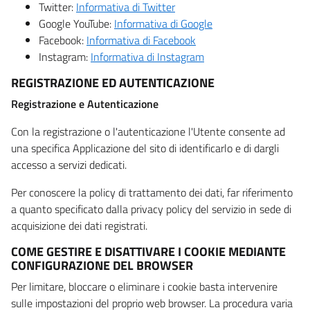
Twitter:
Informativa di Twitter
Google YouTube:
Informativa di Google
Facebook:
Informativa di Facebook
Instagram:
Informativa di Instagram
REGISTRAZIONE ED AUTENTICAZIONE
Registrazione e Autenticazione
Con la registrazione o l'autenticazione l'Utente consente ad
una specifica Applicazione del sito di identificarlo e di dargli
accesso a servizi dedicati.
Per conoscere la policy di trattamento dei dati, far riferimento
a quanto specificato dalla privacy policy del servizio in sede di
acquisizione dei dati registrati.
COME GESTIRE E DISATTIVARE I COOKIE MEDIANTE
CONFIGURAZIONE DEL BROWSER
Per limitare, bloccare o eliminare i cookie basta intervenire
sulle impostazioni del proprio web browser. La procedura varia