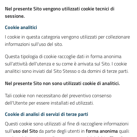
Nel presente Sito vengono utilizzati cookie tecnici di
sessione.
Cookie analitici
I cookie in questa categoria vengono utilizzati per collezionare
informazioni sull'uso del sito.
Questa tipologia di cookie raccoglie dati in forma anonima
sull'attività dell'utenza e su come è arrivata sul Sito. I cookie
analitici sono inviati dal Sito Stesso o da domini di terze parti.
Nel presente Sito non sono utilizzati cookie di analitici.
Tali cookie non necessitano del preventivo consenso
dell'Utente per essere installati ed utilizzati.
Cookie di analisi di servizi di terze parti
Questi cookie sono utilizzati al fine di raccogliere informazioni
sull'
uso del Sito
da parte degli utenti in
forma anonima
quali: