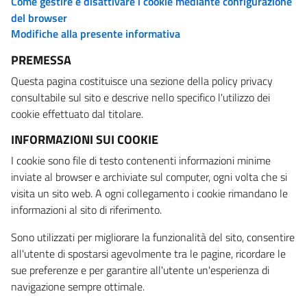
Come gestire e disattivare i cookie mediante configurazione
del browser
Modifiche alla presente informativa
PREMESSA
Questa pagina costituisce una sezione della policy privacy
consultabile sul sito e descrive nello specifico l'utilizzo dei
cookie effettuato dal titolare.
INFORMAZIONI SUI COOKIE
I cookie sono file di testo contenenti informazioni minime
inviate al browser e archiviate sul computer, ogni volta che si
visita un sito web. A ogni collegamento i cookie rimandano le
informazioni al sito di riferimento.
Sono utilizzati per migliorare la funzionalità del sito, consentire
all'utente di spostarsi agevolmente tra le pagine, ricordare le
sue preferenze e per garantire all'utente un'esperienza di
navigazione sempre ottimale.