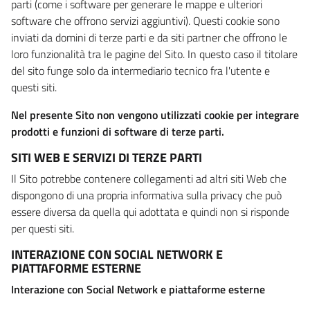
parti (come i software per generare le mappe e ulteriori
software che offrono servizi aggiuntivi). Questi cookie sono
inviati da domini di terze parti e da siti partner che offrono le
loro funzionalità tra le pagine del Sito. In questo caso il titolare
del sito funge solo da intermediario tecnico fra l'utente e
questi siti.
Nel presente Sito non vengono utilizzati cookie per integrare
prodotti e funzioni di software di terze parti.
SITI WEB E SERVIZI DI TERZE PARTI
Il Sito potrebbe contenere collegamenti ad altri siti Web che
dispongono di una propria informativa sulla privacy che può
essere diversa da quella qui adottata e quindi non si risponde
per questi siti.
INTERAZIONE CON SOCIAL NETWORK E
PIATTAFORME ESTERNE
Interazione con Social Network e piattaforme esterne