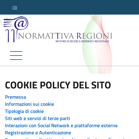
ITA
Normattiva Regioni - Motor
COOKIE POLICY DEL SITO
Premessa
Informazioni sui cookie
Tipologia di cookie
Siti web e servizi di terze parti
Interazioni con Social Network e piattaforme esterne
Registrazione e Autenticazione