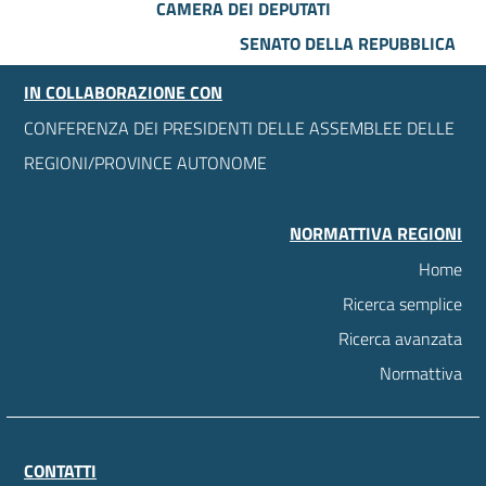
CAMERA DEI DEPUTATI
SENATO DELLA REPUBBLICA
IN COLLABORAZIONE CON
CONFERENZA DEI PRESIDENTI DELLE ASSEMBLEE DELLE
REGIONI/PROVINCE AUTONOME
NORMATTIVA REGIONI
Home
Ricerca semplice
Ricerca avanzata
Normattiva
CONTATTI