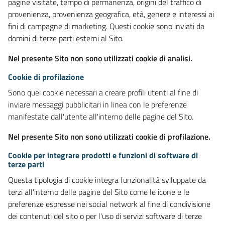
pagine visitate, tempo di permanenza, origini del traffico di
provenienza, provenienza geografica, età, genere e interessi ai
fini di campagne di marketing. Questi cookie sono inviati da
domini di terze parti esterni al Sito.
Nel presente Sito non sono utilizzati cookie di analisi.
Cookie di profilazione
Sono quei cookie necessari a creare profili utenti al fine di
inviare messaggi pubblicitari in linea con le preferenze
manifestate dall'utente all'interno delle pagine del Sito.
Nel presente Sito non sono utilizzati cookie di profilazione.
Cookie per integrare prodotti e funzioni di software di
terze parti
Questa tipologia di cookie integra funzionalità sviluppate da
terzi all'interno delle pagine del Sito come le icone e le
preferenze espresse nei social network al fine di condivisione
dei contenuti del sito o per l'uso di servizi software di terze