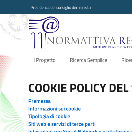
Presidenza del consiglio dei ministri
Normattiva Region
Il Progetto
Ricerca Semplice
Rice
current
COOKIE POLICY DEL 
Premessa
Informazioni sui cookie
Tipologia di cookie
Siti web e servizi di terze parti
Interazioni con Social Network e piattaforme 