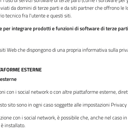
per l'uso di servizi software di terze parti (come i software pe
viati da domini di terze parti e da siti partner che offrono le l
io tecnico fra l'utente e questi siti.
 per integrare prodotti e funzioni di software di terze parti
 siti Web che dispongono di una propria informativa sulla pri
TTAFORME ESTERNE
 esterne
oni con i social network o con altre piattaforme esterne, dire
esto sito sono in ogni caso soggette alle impostazioni Privacy 
azione con i social network, è possibile che, anche nel caso in c
 è installato.