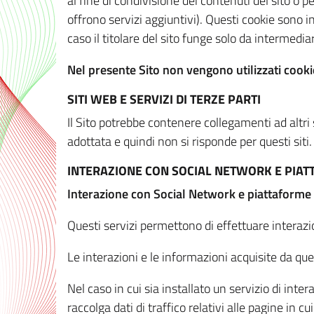
al fine di condivisione dei contenuti del sito o 
offrono servizi aggiuntivi). Questi cookie sono in
caso il titolare del sito funge solo da intermediar
Nel presente Sito non vengono utilizzati cookie
SITI WEB E SERVIZI DI TERZE PARTI
Il Sito potrebbe contenere collegamenti ad altri
adottata e quindi non si risponde per questi siti.
INTERAZIONE CON SOCIAL NETWORK E PIA
Interazione con Social Network e piattaforme
Questi servizi permettono di effettuare interazi
Le interazioni e le informazioni acquisite da qu
Nel caso in cui sia installato un servizio di inter
raccolga dati di traffico relativi alle pagine in cui