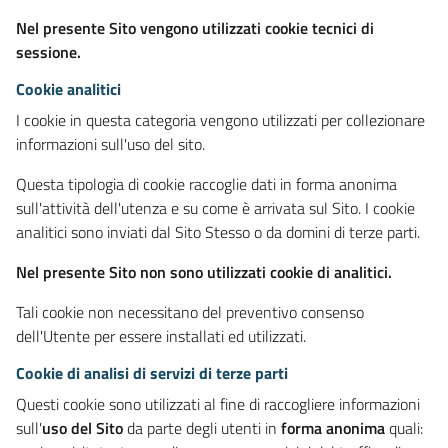
Nel presente Sito vengono utilizzati cookie tecnici di
sessione.
Cookie analitici
I cookie in questa categoria vengono utilizzati per collezionare
informazioni sull'uso del sito.
Questa tipologia di cookie raccoglie dati in forma anonima
sull'attività dell'utenza e su come è arrivata sul Sito. I cookie
analitici sono inviati dal Sito Stesso o da domini di terze parti.
Nel presente Sito non sono utilizzati cookie di analitici.
Tali cookie non necessitano del preventivo consenso
dell'Utente per essere installati ed utilizzati.
Cookie di analisi di servizi di terze parti
Questi cookie sono utilizzati al fine di raccogliere informazioni
sull'
uso del Sito
da parte degli utenti in
forma anonima
quali: