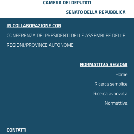
CAMERA DEI DEPUTATI
SENATO DELLA REPUBBLICA
IN COLLABORAZIONE CON
CONFERENZA DEI PRESIDENTI DELLE ASSEMBLEE DELLE
REGIONI/PROVINCE AUTONOME
NORMATTIVA REGIONI
Home
Ricerca semplice
Ricerca avanzata
Normattiva
CONTATTI