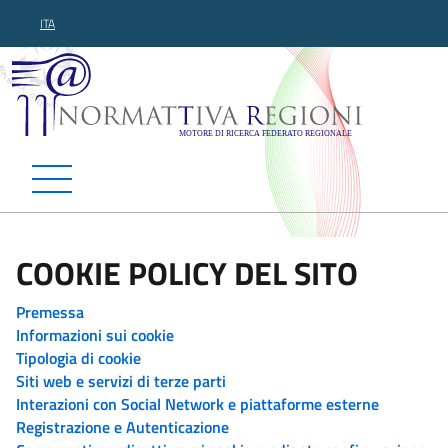
ITA
Normattiva Regioni - Motor
COOKIE POLICY DEL SITO
Premessa
Informazioni sui cookie
Tipologia di cookie
Siti web e servizi di terze parti
Interazioni con Social Network e piattaforme esterne
Registrazione e Autenticazione