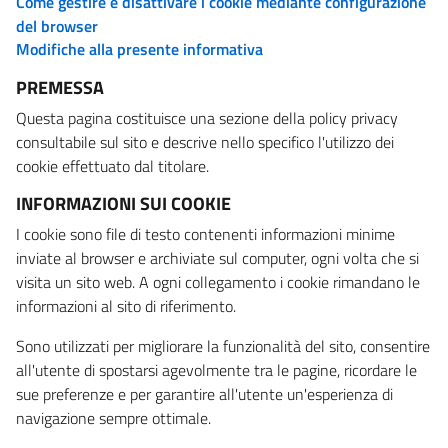
Come gestire e disattivare i cookie mediante configurazione
del browser
Modifiche alla presente informativa
PREMESSA
Questa pagina costituisce una sezione della policy privacy
consultabile sul sito e descrive nello specifico l'utilizzo dei
cookie effettuato dal titolare.
INFORMAZIONI SUI COOKIE
I cookie sono file di testo contenenti informazioni minime
inviate al browser e archiviate sul computer, ogni volta che si
visita un sito web. A ogni collegamento i cookie rimandano le
informazioni al sito di riferimento.
Sono utilizzati per migliorare la funzionalità del sito, consentire
all'utente di spostarsi agevolmente tra le pagine, ricordare le
sue preferenze e per garantire all'utente un'esperienza di
navigazione sempre ottimale.