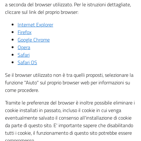
a seconda del browser utilizzato. Per le istruzioni dettagliate,
cliccare sul link del proprio browser:
Internet Explorer
Firefox
Google Chrome
Opera
Safari
Safari OS
Se il browser utilizzato non è tra quelli proposti, selezionare la
funzione "Aiuto" sul proprio browser web per informazioni su
come procedere.
Tramite le preferenze del browser è inoltre possibile eliminare i
cookie installati in passato, incluso il cookie in cui venga
eventualmente salvato il consenso all'installazione di cookie
da parte di questo sito. E' importante sapere che disabilitando
tutti i cookie, il funzionamento di questo sito potrebbe essere
compromesso.