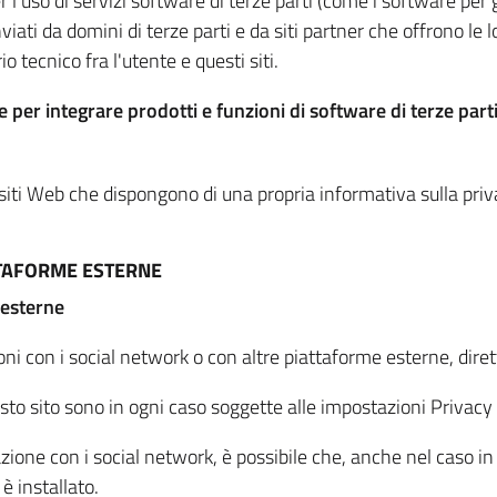
per l'uso di servizi software di terze parti (come i software pe
viati da domini di terze parti e da siti partner che offrono le l
io tecnico fra l'utente e questi siti.
 per integrare prodotti e funzioni di software di terze parti
 siti Web che dispongono di una propria informativa sulla pri
TTAFORME ESTERNE
 esterne
oni con i social network o con altre piattaforme esterne, dire
esto sito sono in ogni caso soggette alle impostazioni Privacy 
azione con i social network, è possibile che, anche nel caso in c
 è installato.