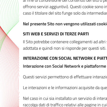
al fine di condivisione dei contenuti del sito o 
offrono servizi aggiuntivi). Questi cookie sono in
caso il titolare del sito funge solo da intermediar
Nel presente Sito non vengono utilizzati cookie
SITI WEB E SERVIZI DI TERZE PARTI
Il Sito potrebbe contenere collegamenti ad altri
adottata e quindi non si risponde per questi siti.
INTERAZIONE CON SOCIAL NETWORK E PIA
Interazione con Social Network e piattaforme
Questi servizi permettono di effettuare interazi
Le interazioni e le informazioni acquisite da qu
Nel caso in cui sia installato un servizio di inter
raccolga dati di traffico relativi alle pagine in cui