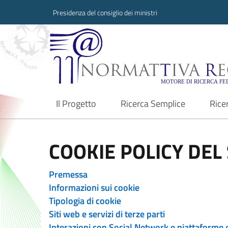
Presidenza del consiglio dei ministri
Normattiva Region
Il Progetto
Ricerca Semplice
Rice
current
COOKIE POLICY DEL 
Premessa
Informazioni sui cookie
Tipologia di cookie
Siti web e servizi di terze parti
Interazioni con Social Network e piattaforme 