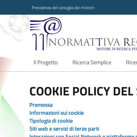
Presidenza del consiglio dei ministri
Normattiva Region
Il Progetto
Ricerca Semplice
Rice
current
COOKIE POLICY DEL 
Premessa
Informazioni sui cookie
Tipologia di cookie
Siti web e servizi di terze parti
Interazioni con Social Network e piattaforme 