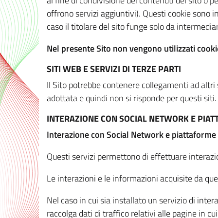
al fine di condivisione dei contenuti del sito o 
offrono servizi aggiuntivi). Questi cookie sono in
caso il titolare del sito funge solo da intermediar
Nel presente Sito non vengono utilizzati cookie
SITI WEB E SERVIZI DI TERZE PARTI
Il Sito potrebbe contenere collegamenti ad altri
adottata e quindi non si risponde per questi siti.
INTERAZIONE CON SOCIAL NETWORK E PIA
Interazione con Social Network e piattaforme
Questi servizi permettono di effettuare interazi
Le interazioni e le informazioni acquisite da qu
Nel caso in cui sia installato un servizio di inter
raccolga dati di traffico relativi alle pagine in cui