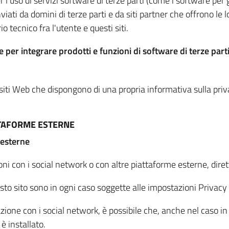
per l'uso di servizi software di terze parti (come i software pe
viati da domini di terze parti e da siti partner che offrono le l
io tecnico fra l'utente e questi siti.
 per integrare prodotti e funzioni di software di terze parti
 siti Web che dispongono di una propria informativa sulla pri
TTAFORME ESTERNE
 esterne
oni con i social network o con altre piattaforme esterne, dire
esto sito sono in ogni caso soggette alle impostazioni Privacy 
azione con i social network, è possibile che, anche nel caso in c
 è installato.