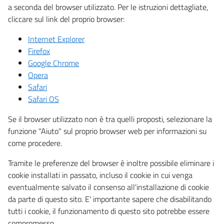
a seconda del browser utilizzato. Per le istruzioni dettagliate,
cliccare sul link del proprio browser:
Internet Explorer
Firefox
Google Chrome
Opera
Safari
Safari OS
Se il browser utilizzato non è tra quelli proposti, selezionare la
funzione "Aiuto" sul proprio browser web per informazioni su
come procedere.
Tramite le preferenze del browser è inoltre possibile eliminare i
cookie installati in passato, incluso il cookie in cui venga
eventualmente salvato il consenso all'installazione di cookie
da parte di questo sito. E' importante sapere che disabilitando
tutti i cookie, il funzionamento di questo sito potrebbe essere
compromesso.