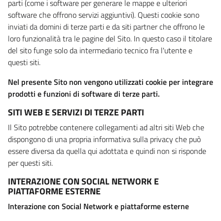
parti (come i software per generare le mappe e ulteriori
software che offrono servizi aggiuntivi). Questi cookie sono
inviati da domini di terze parti e da siti partner che offrono le
loro funzionalità tra le pagine del Sito. In questo caso il titolare
del sito funge solo da intermediario tecnico fra l'utente e
questi siti.
Nel presente Sito non vengono utilizzati cookie per integrare
prodotti e funzioni di software di terze parti.
SITI WEB E SERVIZI DI TERZE PARTI
Il Sito potrebbe contenere collegamenti ad altri siti Web che
dispongono di una propria informativa sulla privacy che può
essere diversa da quella qui adottata e quindi non si risponde
per questi siti.
INTERAZIONE CON SOCIAL NETWORK E
PIATTAFORME ESTERNE
Interazione con Social Network e piattaforme esterne