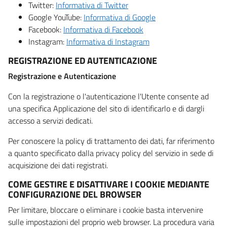
Twitter:
Informativa di Twitter
Google YouTube:
Informativa di Google
Facebook:
Informativa di Facebook
Instagram:
Informativa di Instagram
REGISTRAZIONE ED AUTENTICAZIONE
Registrazione e Autenticazione
Con la registrazione o l'autenticazione l'Utente consente ad
una specifica Applicazione del sito di identificarlo e di dargli
accesso a servizi dedicati.
Per conoscere la policy di trattamento dei dati, far riferimento
a quanto specificato dalla privacy policy del servizio in sede di
acquisizione dei dati registrati.
COME GESTIRE E DISATTIVARE I COOKIE MEDIANTE
CONFIGURAZIONE DEL BROWSER
Per limitare, bloccare o eliminare i cookie basta intervenire
sulle impostazioni del proprio web browser. La procedura varia