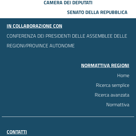
CAMERA DEI DEPUTATI
SENATO DELLA REPUBBLICA
IN COLLABORAZIONE CON
CONFERENZA DEI PRESIDENTI DELLE ASSEMBLEE DELLE
REGIONI/PROVINCE AUTONOME
NORMATTIVA REGIONI
Home
Ricerca semplice
Ricerca avanzata
Normattiva
CONTATTI