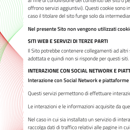
al fine di condivisione dei contenuti del sito o 
offrono servizi aggiuntivi). Questi cookie sono in
caso il titolare del sito funge solo da intermediar
Nel presente Sito non vengono utilizzati cookie
SITI WEB E SERVIZI DI TERZE PARTI
Il Sito potrebbe contenere collegamenti ad altri
adottata e quindi non si risponde per questi siti.
INTERAZIONE CON SOCIAL NETWORK E PIA
Interazione con Social Network e piattaforme
Questi servizi permettono di effettuare interazi
Le interazioni e le informazioni acquisite da qu
Nel caso in cui sia installato un servizio di inter
raccolga dati di traffico relativi alle pagine in cui