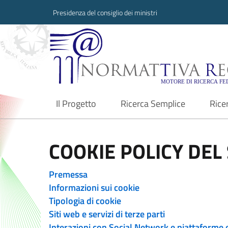
Presidenza del consiglio dei ministri
Normattiva Region
Il Progetto
Ricerca Semplice
Rice
current
COOKIE POLICY DEL 
Premessa
Informazioni sui cookie
Tipologia di cookie
Siti web e servizi di terze parti
Interazioni con Social Network e piattaforme 