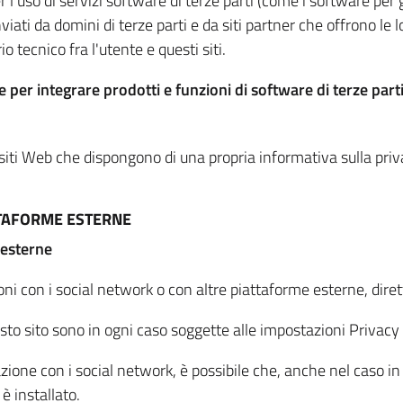
per l'uso di servizi software di terze parti (come i software pe
viati da domini di terze parti e da siti partner che offrono le l
io tecnico fra l'utente e questi siti.
 per integrare prodotti e funzioni di software di terze parti
 siti Web che dispongono di una propria informativa sulla pri
TTAFORME ESTERNE
 esterne
oni con i social network o con altre piattaforme esterne, dire
esto sito sono in ogni caso soggette alle impostazioni Privacy 
azione con i social network, è possibile che, anche nel caso in c
 è installato.