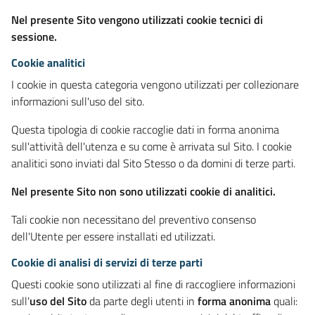
Nel presente Sito vengono utilizzati cookie tecnici di
sessione.
Cookie analitici
I cookie in questa categoria vengono utilizzati per collezionare
informazioni sull'uso del sito.
Questa tipologia di cookie raccoglie dati in forma anonima
sull'attività dell'utenza e su come è arrivata sul Sito. I cookie
analitici sono inviati dal Sito Stesso o da domini di terze parti.
Nel presente Sito non sono utilizzati cookie di analitici.
Tali cookie non necessitano del preventivo consenso
dell'Utente per essere installati ed utilizzati.
Cookie di analisi di servizi di terze parti
Questi cookie sono utilizzati al fine di raccogliere informazioni
sull'
uso del Sito
da parte degli utenti in
forma anonima
quali: