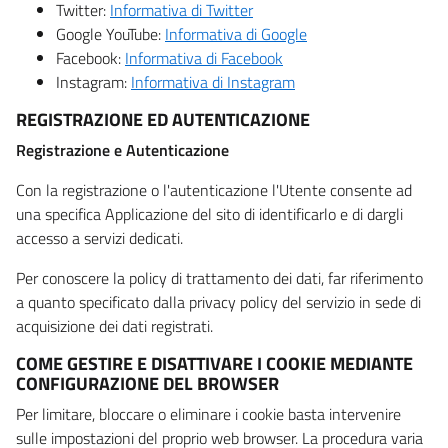
Twitter:
Informativa di Twitter
Google YouTube:
Informativa di Google
Facebook:
Informativa di Facebook
Instagram:
Informativa di Instagram
REGISTRAZIONE ED AUTENTICAZIONE
Registrazione e Autenticazione
Con la registrazione o l'autenticazione l'Utente consente ad
una specifica Applicazione del sito di identificarlo e di dargli
accesso a servizi dedicati.
Per conoscere la policy di trattamento dei dati, far riferimento
a quanto specificato dalla privacy policy del servizio in sede di
acquisizione dei dati registrati.
COME GESTIRE E DISATTIVARE I COOKIE MEDIANTE
CONFIGURAZIONE DEL BROWSER
Per limitare, bloccare o eliminare i cookie basta intervenire
sulle impostazioni del proprio web browser. La procedura varia