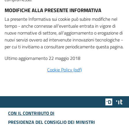
MODIFICHE ALLA PRESENTE INFORMATIVA
La presente Informativa sui cookie può subire modifiche nel
tempo - anche connesse all'eventuale entrata in vigore di
nuove normative di settore, all'aggiornamento o erogazione di
nuovi servizi ovvero ad intervenute innovazioni tecnologiche -
per cui ti invitiamo a consultare periodicamente questa pagina.
Ultimo aggiornamento 22 maggio 2018
Cookie Policy (pdf)
Team Dig
Des
CON IL CONTRIBUTO DI
PRESIDENZA DEL CONSIGLIO DEI MINISTRI