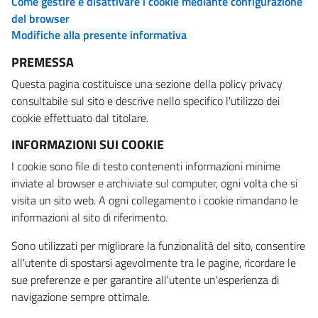
Come gestire e disattivare i cookie mediante configurazione
del browser
Modifiche alla presente informativa
PREMESSA
Questa pagina costituisce una sezione della policy privacy
consultabile sul sito e descrive nello specifico l'utilizzo dei
cookie effettuato dal titolare.
INFORMAZIONI SUI COOKIE
I cookie sono file di testo contenenti informazioni minime
inviate al browser e archiviate sul computer, ogni volta che si
visita un sito web. A ogni collegamento i cookie rimandano le
informazioni al sito di riferimento.
Sono utilizzati per migliorare la funzionalità del sito, consentire
all'utente di spostarsi agevolmente tra le pagine, ricordare le
sue preferenze e per garantire all'utente un'esperienza di
navigazione sempre ottimale.