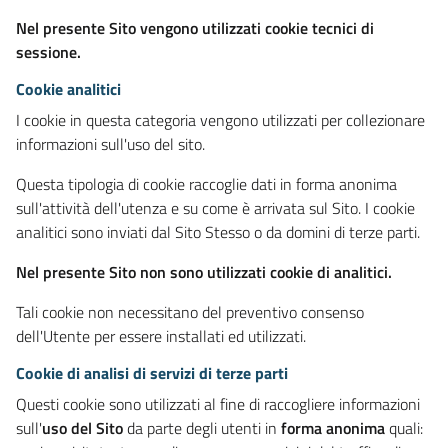
Nel presente Sito vengono utilizzati cookie tecnici di
sessione.
Cookie analitici
I cookie in questa categoria vengono utilizzati per collezionare
informazioni sull'uso del sito.
Questa tipologia di cookie raccoglie dati in forma anonima
sull'attività dell'utenza e su come è arrivata sul Sito. I cookie
analitici sono inviati dal Sito Stesso o da domini di terze parti.
Nel presente Sito non sono utilizzati cookie di analitici.
Tali cookie non necessitano del preventivo consenso
dell'Utente per essere installati ed utilizzati.
Cookie di analisi di servizi di terze parti
Questi cookie sono utilizzati al fine di raccogliere informazioni
sull'
uso del Sito
da parte degli utenti in
forma anonima
quali: