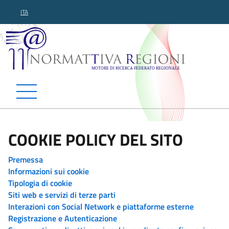
ITA
Normattiva Regioni - Motor
COOKIE POLICY DEL SITO
Premessa
Informazioni sui cookie
Tipologia di cookie
Siti web e servizi di terze parti
Interazioni con Social Network e piattaforme esterne
Registrazione e Autenticazione