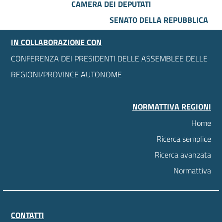
CAMERA DEI DEPUTATI
SENATO DELLA REPUBBLICA
IN COLLABORAZIONE CON
CONFERENZA DEI PRESIDENTI DELLE ASSEMBLEE DELLE
REGIONI/PROVINCE AUTONOME
NORMATTIVA REGIONI
Home
Ricerca semplice
Ricerca avanzata
Normattiva
CONTATTI