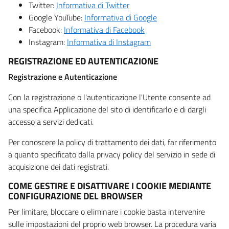
Twitter:
Informativa di Twitter
Google YouTube:
Informativa di Google
Facebook:
Informativa di Facebook
Instagram:
Informativa di Instagram
REGISTRAZIONE ED AUTENTICAZIONE
Registrazione e Autenticazione
Con la registrazione o l'autenticazione l'Utente consente ad
una specifica Applicazione del sito di identificarlo e di dargli
accesso a servizi dedicati.
Per conoscere la policy di trattamento dei dati, far riferimento
a quanto specificato dalla privacy policy del servizio in sede di
acquisizione dei dati registrati.
COME GESTIRE E DISATTIVARE I COOKIE MEDIANTE
CONFIGURAZIONE DEL BROWSER
Per limitare, bloccare o eliminare i cookie basta intervenire
sulle impostazioni del proprio web browser. La procedura varia