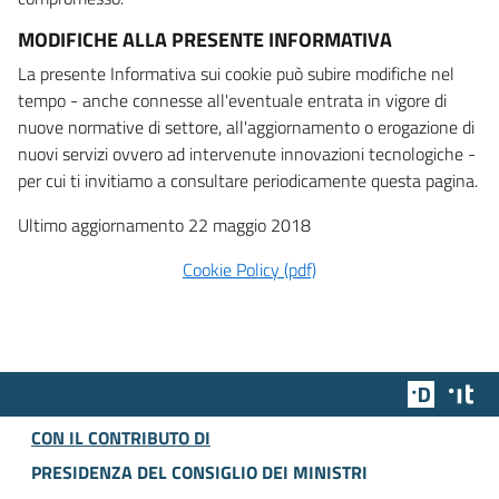
MODIFICHE ALLA PRESENTE INFORMATIVA
La presente Informativa sui cookie può subire modifiche nel
tempo - anche connesse all'eventuale entrata in vigore di
nuove normative di settore, all'aggiornamento o erogazione di
nuovi servizi ovvero ad intervenute innovazioni tecnologiche -
per cui ti invitiamo a consultare periodicamente questa pagina.
Ultimo aggiornamento 22 maggio 2018
Cookie Policy (pdf)
Team Dig
Des
CON IL CONTRIBUTO DI
PRESIDENZA DEL CONSIGLIO DEI MINISTRI