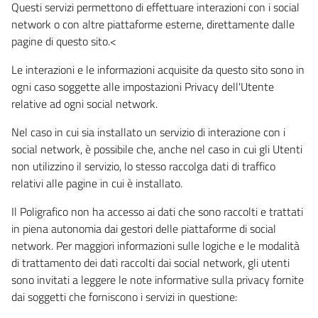
Questi servizi permettono di effettuare interazioni con i social
network o con altre piattaforme esterne, direttamente dalle
pagine di questo sito.<
Le interazioni e le informazioni acquisite da questo sito sono in
ogni caso soggette alle impostazioni Privacy dell'Utente
relative ad ogni social network.
Nel caso in cui sia installato un servizio di interazione con i
social network, è possibile che, anche nel caso in cui gli Utenti
non utilizzino il servizio, lo stesso raccolga dati di traffico
relativi alle pagine in cui è installato.
Il Poligrafico non ha accesso ai dati che sono raccolti e trattati
in piena autonomia dai gestori delle piattaforme di social
network. Per maggiori informazioni sulle logiche e le modalità
di trattamento dei dati raccolti dai social network, gli utenti
sono invitati a leggere le note informative sulla privacy fornite
dai soggetti che forniscono i servizi in questione: