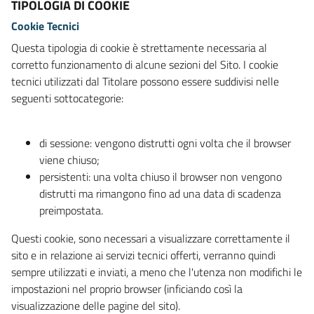
TIPOLOGIA DI COOKIE
Cookie Tecnici
Questa tipologia di cookie è strettamente necessaria al
corretto funzionamento di alcune sezioni del Sito. I cookie
tecnici utilizzati dal Titolare possono essere suddivisi nelle
seguenti sottocategorie:
di sessione: vengono distrutti ogni volta che il browser
viene chiuso;
persistenti: una volta chiuso il browser non vengono
distrutti ma rimangono fino ad una data di scadenza
preimpostata.
Questi cookie, sono necessari a visualizzare correttamente il
sito e in relazione ai servizi tecnici offerti, verranno quindi
sempre utilizzati e inviati, a meno che l'utenza non modifichi le
impostazioni nel proprio browser (inficiando così la
visualizzazione delle pagine del sito).