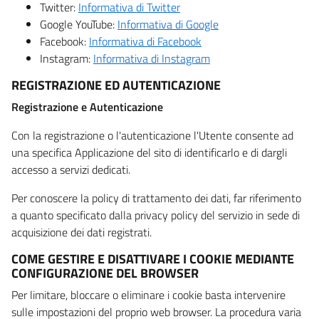
Twitter:
Informativa di Twitter
Google YouTube:
Informativa di Google
Facebook:
Informativa di Facebook
Instagram:
Informativa di Instagram
REGISTRAZIONE ED AUTENTICAZIONE
Registrazione e Autenticazione
Con la registrazione o l'autenticazione l'Utente consente ad
una specifica Applicazione del sito di identificarlo e di dargli
accesso a servizi dedicati.
Per conoscere la policy di trattamento dei dati, far riferimento
a quanto specificato dalla privacy policy del servizio in sede di
acquisizione dei dati registrati.
COME GESTIRE E DISATTIVARE I COOKIE MEDIANTE
CONFIGURAZIONE DEL BROWSER
Per limitare, bloccare o eliminare i cookie basta intervenire
sulle impostazioni del proprio web browser. La procedura varia