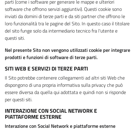
parti (come i software per generare le mappe e ulteriori
software che offrono servizi aggiuntivi). Questi cookie sono
inviati da domini di terze parti e da siti partner che offrono le
loro funzionalità tra le pagine del Sito. In questo caso il titolare
del sito funge solo da intermediario tecnico fra l'utente e
questi siti.
Nel presente Sito non vengono utilizzati cookie per integrare
prodotti e funzioni di software di terze parti.
SITI WEB E SERVIZI DI TERZE PARTI
Il Sito potrebbe contenere collegamenti ad altri siti Web che
dispongono di una propria informativa sulla privacy che può
essere diversa da quella qui adottata e quindi non si risponde
per questi siti.
INTERAZIONE CON SOCIAL NETWORK E
PIATTAFORME ESTERNE
Interazione con Social Network e piattaforme esterne