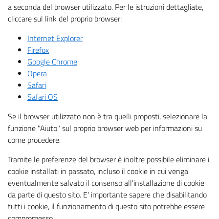
a seconda del browser utilizzato. Per le istruzioni dettagliate,
cliccare sul link del proprio browser:
Internet Explorer
Firefox
Google Chrome
Opera
Safari
Safari OS
Se il browser utilizzato non è tra quelli proposti, selezionare la
funzione "Aiuto" sul proprio browser web per informazioni su
come procedere.
Tramite le preferenze del browser è inoltre possibile eliminare i
cookie installati in passato, incluso il cookie in cui venga
eventualmente salvato il consenso all'installazione di cookie
da parte di questo sito. E' importante sapere che disabilitando
tutti i cookie, il funzionamento di questo sito potrebbe essere
compromesso.