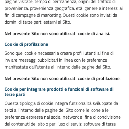
pagine visitate, tempo di permanenza, origini del traffico di
provenienza, provenienza geografica, età, genere e interessi ai
fini di campagne di marketing. Questi cookie sono inviati da
domini di terze parti esterni al Sito.
Nel presente Sito non sono utilizzati cookie di analisi.
Cookie di profilazione
Sono quei cookie necessari a creare profili utenti al fine di
inviare messaggi pubblicitari in linea con le preferenze
manifestate dall'utente all'interno delle pagine del Sito.
Nel presente Sito non sono utilizzati cookie di profilazione.
Cookie per integrare prodotti e funzioni di software di
terze parti
Questa tipologia di cookie integra funzionalità sviluppate da
terzi all'interno delle pagine del Sito come le icone e le
preferenze espresse nei social network al fine di condivisione
dei contenuti del sito o per l'uso di servizi software di terze