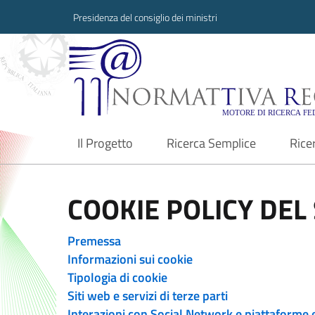
Presidenza del consiglio dei ministri
Normattiva Region
Il Progetto
Ricerca Semplice
Rice
current
COOKIE POLICY DEL 
Premessa
Informazioni sui cookie
Tipologia di cookie
Siti web e servizi di terze parti
Interazioni con Social Network e piattaforme 