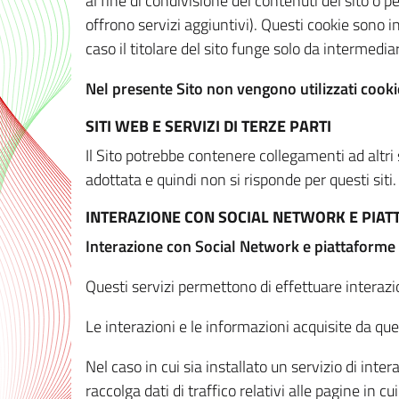
al fine di condivisione dei contenuti del sito o 
offrono servizi aggiuntivi). Questi cookie sono in
caso il titolare del sito funge solo da intermediar
Nel presente Sito non vengono utilizzati cookie
SITI WEB E SERVIZI DI TERZE PARTI
Il Sito potrebbe contenere collegamenti ad altri
adottata e quindi non si risponde per questi siti.
INTERAZIONE CON SOCIAL NETWORK E PIA
Interazione con Social Network e piattaforme
Questi servizi permettono di effettuare interazi
Le interazioni e le informazioni acquisite da qu
Nel caso in cui sia installato un servizio di inter
raccolga dati di traffico relativi alle pagine in cui