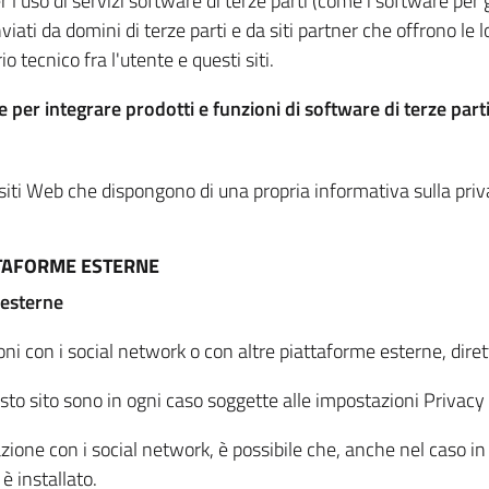
per l'uso di servizi software di terze parti (come i software pe
viati da domini di terze parti e da siti partner che offrono le l
io tecnico fra l'utente e questi siti.
 per integrare prodotti e funzioni di software di terze parti
 siti Web che dispongono di una propria informativa sulla pri
TTAFORME ESTERNE
 esterne
oni con i social network o con altre piattaforme esterne, dire
esto sito sono in ogni caso soggette alle impostazioni Privacy 
azione con i social network, è possibile che, anche nel caso in c
 è installato.