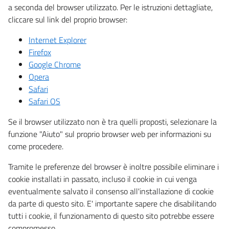
a seconda del browser utilizzato. Per le istruzioni dettagliate,
cliccare sul link del proprio browser:
Internet Explorer
Firefox
Google Chrome
Opera
Safari
Safari OS
Se il browser utilizzato non è tra quelli proposti, selezionare la
funzione "Aiuto" sul proprio browser web per informazioni su
come procedere.
Tramite le preferenze del browser è inoltre possibile eliminare i
cookie installati in passato, incluso il cookie in cui venga
eventualmente salvato il consenso all'installazione di cookie
da parte di questo sito. E' importante sapere che disabilitando
tutti i cookie, il funzionamento di questo sito potrebbe essere
compromesso.