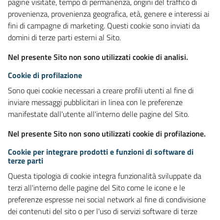
pagine visitate, tempo di permanenza, origini del traffico di
provenienza, provenienza geografica, età, genere e interessi ai
fini di campagne di marketing. Questi cookie sono inviati da
domini di terze parti esterni al Sito.
Nel presente Sito non sono utilizzati cookie di analisi.
Cookie di profilazione
Sono quei cookie necessari a creare profili utenti al fine di
inviare messaggi pubblicitari in linea con le preferenze
manifestate dall'utente all'interno delle pagine del Sito.
Nel presente Sito non sono utilizzati cookie di profilazione.
Cookie per integrare prodotti e funzioni di software di
terze parti
Questa tipologia di cookie integra funzionalità sviluppate da
terzi all'interno delle pagine del Sito come le icone e le
preferenze espresse nei social network al fine di condivisione
dei contenuti del sito o per l'uso di servizi software di terze