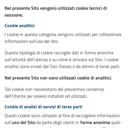
Nel presente Sito vengono utilizzati cookie tecnici di
sessione.
Cookie analitici
I cookie in questa categoria vengono utilizzati per collezionare
informazioni sull'uso del sito.
Questa tipologia di cookie raccoglie dati in forma anonima
sull'attività dell'utenza e su come è arrivata sul Sito. I cookie
analitici sono inviati dal Sito Stesso o da domini di terze parti.
Nel presente Sito non sono utilizzati cookie di analitici.
Tali cookie non necessitano del preventivo consenso
dell'Utente per essere installati ed utilizzati.
Cookie di analisi di servizi di terze parti
Questi cookie sono utilizzati al fine di raccogliere informazioni
sull'
uso del Sito
da parte degli utenti in
forma anonima
quali: