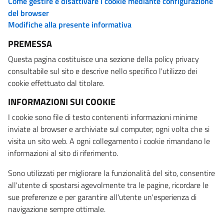
Come gestire e disattivare i cookie mediante configurazione
del browser
Modifiche alla presente informativa
PREMESSA
Questa pagina costituisce una sezione della policy privacy
consultabile sul sito e descrive nello specifico l'utilizzo dei
cookie effettuato dal titolare.
INFORMAZIONI SUI COOKIE
I cookie sono file di testo contenenti informazioni minime
inviate al browser e archiviate sul computer, ogni volta che si
visita un sito web. A ogni collegamento i cookie rimandano le
informazioni al sito di riferimento.
Sono utilizzati per migliorare la funzionalità del sito, consentire
all'utente di spostarsi agevolmente tra le pagine, ricordare le
sue preferenze e per garantire all'utente un'esperienza di
navigazione sempre ottimale.