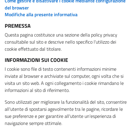
Come gestire e disattivare i cookie mediante configurazione
del browser
Modifiche alla presente informativa
PREMESSA
Questa pagina costituisce una sezione della policy privacy
consultabile sul sito e descrive nello specifico l'utilizzo dei
cookie effettuato dal titolare.
INFORMAZIONI SUI COOKIE
I cookie sono file di testo contenenti informazioni minime
inviate al browser e archiviate sul computer, ogni volta che si
visita un sito web. A ogni collegamento i cookie rimandano le
informazioni al sito di riferimento.
Sono utilizzati per migliorare la funzionalità del sito, consentire
all'utente di spostarsi agevolmente tra le pagine, ricordare le
sue preferenze e per garantire all'utente un'esperienza di
navigazione sempre ottimale.