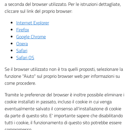
a seconda del browser utilizzato. Per le istruzioni dettagliate,
cliccare sul link del proprio browser:
Internet Explorer
Firefox
Google Chrome
Opera
Safari
Safari OS
Se il browser utilizzato non è tra quelli proposti, selezionare la
funzione "Aiuto" sul proprio browser web per informazioni su
come procedere.
Tramite le preferenze del browser è inoltre possibile eliminare i
cookie installati in passato, incluso il cookie in cui venga
eventualmente salvato il consenso all'installazione di cookie
da parte di questo sito. E' importante sapere che disabilitando
tutti i cookie, il funzionamento di questo sito potrebbe essere
compromesso.