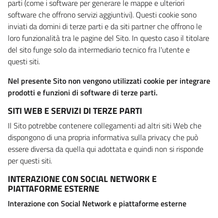
parti (come i software per generare le mappe e ulteriori
software che offrono servizi aggiuntivi). Questi cookie sono
inviati da domini di terze parti e da siti partner che offrono le
loro funzionalità tra le pagine del Sito. In questo caso il titolare
del sito funge solo da intermediario tecnico fra l'utente e
questi siti.
Nel presente Sito non vengono utilizzati cookie per integrare
prodotti e funzioni di software di terze parti.
SITI WEB E SERVIZI DI TERZE PARTI
Il Sito potrebbe contenere collegamenti ad altri siti Web che
dispongono di una propria informativa sulla privacy che può
essere diversa da quella qui adottata e quindi non si risponde
per questi siti.
INTERAZIONE CON SOCIAL NETWORK E
PIATTAFORME ESTERNE
Interazione con Social Network e piattaforme esterne