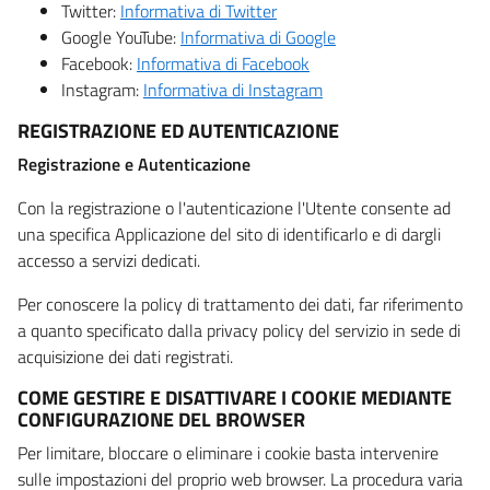
Twitter:
Informativa di Twitter
Google YouTube:
Informativa di Google
Facebook:
Informativa di Facebook
Instagram:
Informativa di Instagram
REGISTRAZIONE ED AUTENTICAZIONE
Registrazione e Autenticazione
Con la registrazione o l'autenticazione l'Utente consente ad
una specifica Applicazione del sito di identificarlo e di dargli
accesso a servizi dedicati.
Per conoscere la policy di trattamento dei dati, far riferimento
a quanto specificato dalla privacy policy del servizio in sede di
acquisizione dei dati registrati.
COME GESTIRE E DISATTIVARE I COOKIE MEDIANTE
CONFIGURAZIONE DEL BROWSER
Per limitare, bloccare o eliminare i cookie basta intervenire
sulle impostazioni del proprio web browser. La procedura varia