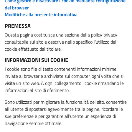
Come gestire e disattivare i cookie mediante configurazione
del browser
Modifiche alla presente informativa
PREMESSA
Questa pagina costituisce una sezione della policy privacy
consultabile sul sito e descrive nello specifico l'utilizzo dei
cookie effettuato dal titolare.
INFORMAZIONI SUI COOKIE
I cookie sono file di testo contenenti informazioni minime
inviate al browser e archiviate sul computer, ogni volta che si
visita un sito web. A ogni collegamento i cookie rimandano le
informazioni al sito di riferimento.
Sono utilizzati per migliorare la funzionalità del sito, consentire
all'utente di spostarsi agevolmente tra le pagine, ricordare le
sue preferenze e per garantire all'utente un'esperienza di
navigazione sempre ottimale.