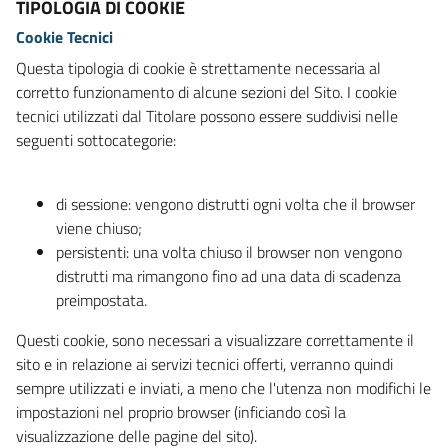
TIPOLOGIA DI COOKIE
Cookie Tecnici
Questa tipologia di cookie è strettamente necessaria al
corretto funzionamento di alcune sezioni del Sito. I cookie
tecnici utilizzati dal Titolare possono essere suddivisi nelle
seguenti sottocategorie:
di sessione: vengono distrutti ogni volta che il browser
viene chiuso;
persistenti: una volta chiuso il browser non vengono
distrutti ma rimangono fino ad una data di scadenza
preimpostata.
Questi cookie, sono necessari a visualizzare correttamente il
sito e in relazione ai servizi tecnici offerti, verranno quindi
sempre utilizzati e inviati, a meno che l'utenza non modifichi le
impostazioni nel proprio browser (inficiando così la
visualizzazione delle pagine del sito).