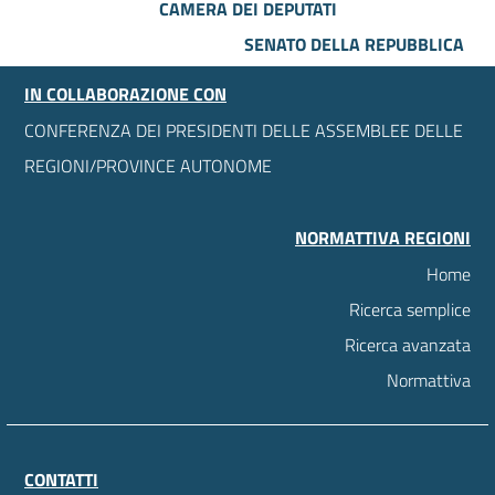
CAMERA DEI DEPUTATI
SENATO DELLA REPUBBLICA
IN COLLABORAZIONE CON
CONFERENZA DEI PRESIDENTI DELLE ASSEMBLEE DELLE
REGIONI/PROVINCE AUTONOME
NORMATTIVA REGIONI
Home
Ricerca semplice
Ricerca avanzata
Normattiva
CONTATTI