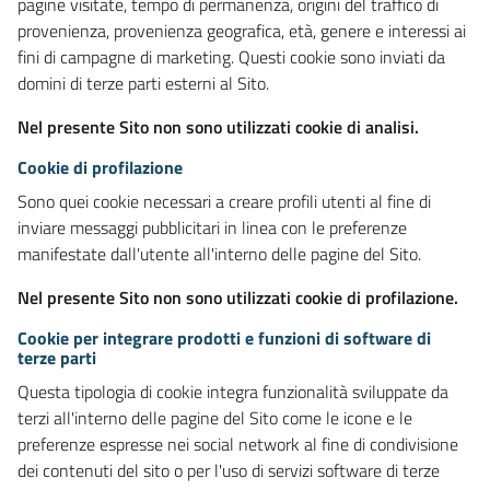
pagine visitate, tempo di permanenza, origini del traffico di
provenienza, provenienza geografica, età, genere e interessi ai
fini di campagne di marketing. Questi cookie sono inviati da
domini di terze parti esterni al Sito.
Nel presente Sito non sono utilizzati cookie di analisi.
Cookie di profilazione
Sono quei cookie necessari a creare profili utenti al fine di
inviare messaggi pubblicitari in linea con le preferenze
manifestate dall'utente all'interno delle pagine del Sito.
Nel presente Sito non sono utilizzati cookie di profilazione.
Cookie per integrare prodotti e funzioni di software di
terze parti
Questa tipologia di cookie integra funzionalità sviluppate da
terzi all'interno delle pagine del Sito come le icone e le
preferenze espresse nei social network al fine di condivisione
dei contenuti del sito o per l'uso di servizi software di terze