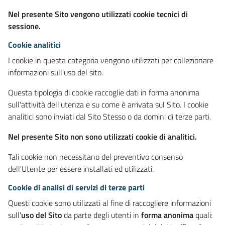
Nel presente Sito vengono utilizzati cookie tecnici di
sessione.
Cookie analitici
I cookie in questa categoria vengono utilizzati per collezionare
informazioni sull'uso del sito.
Questa tipologia di cookie raccoglie dati in forma anonima
sull'attività dell'utenza e su come è arrivata sul Sito. I cookie
analitici sono inviati dal Sito Stesso o da domini di terze parti.
Nel presente Sito non sono utilizzati cookie di analitici.
Tali cookie non necessitano del preventivo consenso
dell'Utente per essere installati ed utilizzati.
Cookie di analisi di servizi di terze parti
Questi cookie sono utilizzati al fine di raccogliere informazioni
sull'
uso del Sito
da parte degli utenti in
forma anonima
quali: