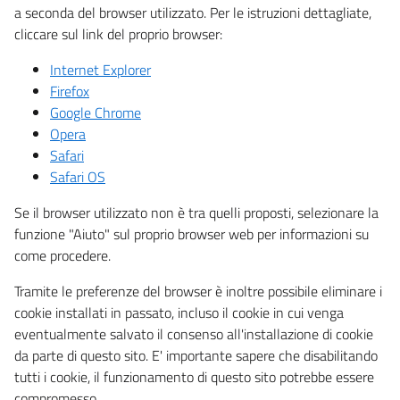
a seconda del browser utilizzato. Per le istruzioni dettagliate,
cliccare sul link del proprio browser:
Internet Explorer
Firefox
Google Chrome
Opera
Safari
Safari OS
Se il browser utilizzato non è tra quelli proposti, selezionare la
funzione "Aiuto" sul proprio browser web per informazioni su
come procedere.
Tramite le preferenze del browser è inoltre possibile eliminare i
cookie installati in passato, incluso il cookie in cui venga
eventualmente salvato il consenso all'installazione di cookie
da parte di questo sito. E' importante sapere che disabilitando
tutti i cookie, il funzionamento di questo sito potrebbe essere
compromesso.