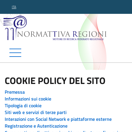
ITA
Normattiva Regioni - Motor
COOKIE POLICY DEL SITO
Premessa
Informazioni sui cookie
Tipologia di cookie
Siti web e servizi di terze parti
Interazioni con Social Network e piattaforme esterne
Registrazione e Autenticazione