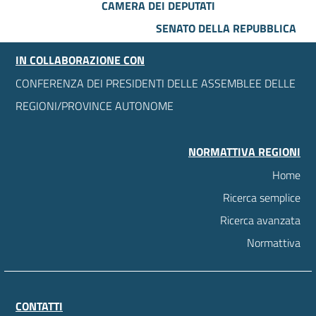
CAMERA DEI DEPUTATI
SENATO DELLA REPUBBLICA
IN COLLABORAZIONE CON
CONFERENZA DEI PRESIDENTI DELLE ASSEMBLEE DELLE
REGIONI/PROVINCE AUTONOME
NORMATTIVA REGIONI
Home
Ricerca semplice
Ricerca avanzata
Normattiva
CONTATTI