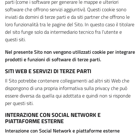
parti (come i software per generare le mappe e ulteriori
software che offrono servizi aggiuntivi). Questi cookie sono
inviati da domini di terze parti e da siti partner che offrono le
loro funzionalità tra le pagine del Sito. In questo caso il titolare
del sito funge solo da intermediario tecnico fra l'utente e
questi siti.
Nel presente Sito non vengono utilizzati cookie per integrare
prodotti e funzioni di software di terze parti.
SITI WEB E SERVIZI DI TERZE PARTI
Il Sito potrebbe contenere collegamenti ad altri siti Web che
dispongono di una propria informativa sulla privacy che può
essere diversa da quella qui adottata e quindi non si risponde
per questi siti.
INTERAZIONE CON SOCIAL NETWORK E
PIATTAFORME ESTERNE
Interazione con Social Network e piattaforme esterne