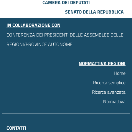
CAMERA DEI DEPUTATI
SENATO DELLA REPUBBLICA
IN COLLABORAZIONE CON
CONFERENZA DEI PRESIDENTI DELLE ASSEMBLEE DELLE
REGIONI/PROVINCE AUTONOME
NORMATTIVA REGIONI
Home
Ricerca semplice
Ricerca avanzata
Normattiva
CONTATTI