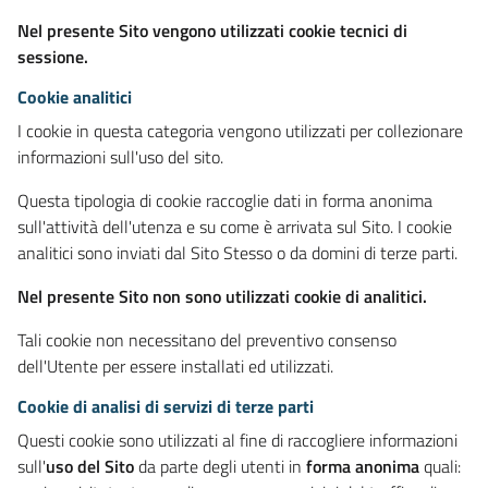
Nel presente Sito vengono utilizzati cookie tecnici di
sessione.
Cookie analitici
I cookie in questa categoria vengono utilizzati per collezionare
informazioni sull'uso del sito.
Questa tipologia di cookie raccoglie dati in forma anonima
sull'attività dell'utenza e su come è arrivata sul Sito. I cookie
analitici sono inviati dal Sito Stesso o da domini di terze parti.
Nel presente Sito non sono utilizzati cookie di analitici.
Tali cookie non necessitano del preventivo consenso
dell'Utente per essere installati ed utilizzati.
Cookie di analisi di servizi di terze parti
Questi cookie sono utilizzati al fine di raccogliere informazioni
sull'
uso del Sito
da parte degli utenti in
forma anonima
quali: