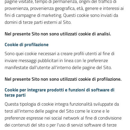
pagine visitate, tempo di permanenza, origini del traffico di
provenienza, provenienza geografica, età, genere e interessi ai
fini di campagne di marketing. Questi cookie sono inviati da
domini di terze parti esterni al Sito.
Nel presente Sito non sono utilizzati cookie di analisi.
Cookie di profilazione
Sono quei cookie necessari a creare profili utenti al fine di
inviare messaggi pubblicitari in linea con le preferenze
manifestate dall'utente all'interno delle pagine del Sito.
Nel presente Sito non sono utilizzati cookie di profilazione.
Cookie per integrare prodotti e funzioni di software di
terze parti
Questa tipologia di cookie integra funzionalità sviluppate da
terzi all'interno delle pagine del Sito come le icone e le
preferenze espresse nei social network al fine di condivisione
dei contenuti del sito o per l'uso di servizi software di terze