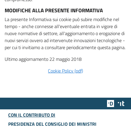
MODIFICHE ALLA PRESENTE INFORMATIVA
La presente Informativa sui cookie può subire modifiche nel
tempo - anche connesse all'eventuale entrata in vigore di
nuove normative di settore, all'aggiornamento o erogazione di
nuovi servizi ovvero ad intervenute innovazioni tecnologiche -
per cui ti invitiamo a consultare periodicamente questa pagina.
Ultimo aggiornamento 22 maggio 2018
Cookie Policy (pdf)
Team Dig
Des
CON IL CONTRIBUTO DI
PRESIDENZA DEL CONSIGLIO DEI MINISTRI