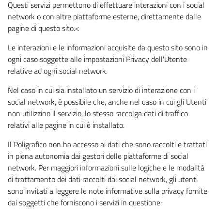
Questi servizi permettono di effettuare interazioni con i social
network o con altre piattaforme esterne, direttamente dalle
pagine di questo sito.<
Le interazioni e le informazioni acquisite da questo sito sono in
ogni caso soggette alle impostazioni Privacy dell'Utente
relative ad ogni social network.
Nel caso in cui sia installato un servizio di interazione con i
social network, è possibile che, anche nel caso in cui gli Utenti
non utilizzino il servizio, lo stesso raccolga dati di traffico
relativi alle pagine in cui è installato.
Il Poligrafico non ha accesso ai dati che sono raccolti e trattati
in piena autonomia dai gestori delle piattaforme di social
network. Per maggiori informazioni sulle logiche e le modalità
di trattamento dei dati raccolti dai social network, gli utenti
sono invitati a leggere le note informative sulla privacy fornite
dai soggetti che forniscono i servizi in questione: