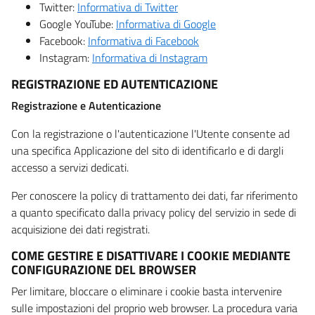
Twitter:
Informativa di Twitter
Google YouTube:
Informativa di Google
Facebook:
Informativa di Facebook
Instagram:
Informativa di Instagram
REGISTRAZIONE ED AUTENTICAZIONE
Registrazione e Autenticazione
Con la registrazione o l'autenticazione l'Utente consente ad
una specifica Applicazione del sito di identificarlo e di dargli
accesso a servizi dedicati.
Per conoscere la policy di trattamento dei dati, far riferimento
a quanto specificato dalla privacy policy del servizio in sede di
acquisizione dei dati registrati.
COME GESTIRE E DISATTIVARE I COOKIE MEDIANTE
CONFIGURAZIONE DEL BROWSER
Per limitare, bloccare o eliminare i cookie basta intervenire
sulle impostazioni del proprio web browser. La procedura varia