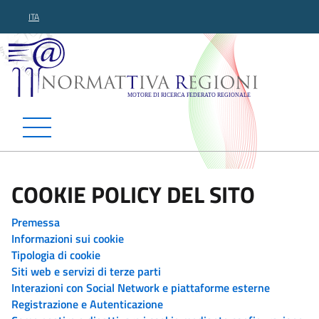
ITA
Normattiva Regioni - Motor
COOKIE POLICY DEL SITO
Premessa
Informazioni sui cookie
Tipologia di cookie
Siti web e servizi di terze parti
Interazioni con Social Network e piattaforme esterne
Registrazione e Autenticazione