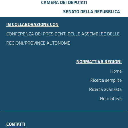
CAMERA DEI DEPUTATI
SENATO DELLA REPUBBLICA
IN COLLABORAZIONE CON
CONFERENZA DEI PRESIDENTI DELLE ASSEMBLEE DELLE
REGIONI/PROVINCE AUTONOME
NORMATTIVA REGIONI
Home
Ricerca semplice
Ricerca avanzata
Normattiva
CONTATTI