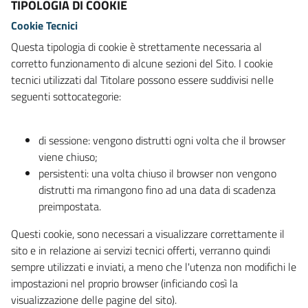
TIPOLOGIA DI COOKIE
Cookie Tecnici
Questa tipologia di cookie è strettamente necessaria al
corretto funzionamento di alcune sezioni del Sito. I cookie
tecnici utilizzati dal Titolare possono essere suddivisi nelle
seguenti sottocategorie:
di sessione: vengono distrutti ogni volta che il browser
viene chiuso;
persistenti: una volta chiuso il browser non vengono
distrutti ma rimangono fino ad una data di scadenza
preimpostata.
Questi cookie, sono necessari a visualizzare correttamente il
sito e in relazione ai servizi tecnici offerti, verranno quindi
sempre utilizzati e inviati, a meno che l'utenza non modifichi le
impostazioni nel proprio browser (inficiando così la
visualizzazione delle pagine del sito).