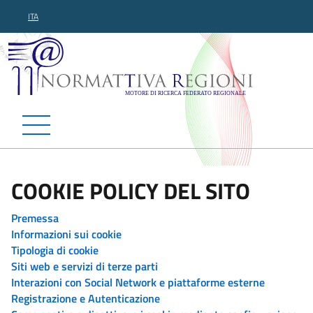
ITA
Normattiva Regioni - Motor
COOKIE POLICY DEL SITO
Premessa
Informazioni sui cookie
Tipologia di cookie
Siti web e servizi di terze parti
Interazioni con Social Network e piattaforme esterne
Registrazione e Autenticazione