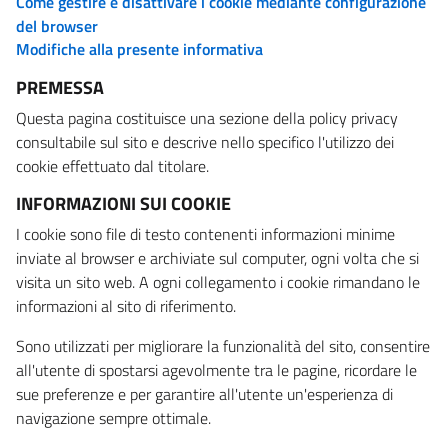
Come gestire e disattivare i cookie mediante configurazione
del browser
Modifiche alla presente informativa
PREMESSA
Questa pagina costituisce una sezione della policy privacy
consultabile sul sito e descrive nello specifico l'utilizzo dei
cookie effettuato dal titolare.
INFORMAZIONI SUI COOKIE
I cookie sono file di testo contenenti informazioni minime
inviate al browser e archiviate sul computer, ogni volta che si
visita un sito web. A ogni collegamento i cookie rimandano le
informazioni al sito di riferimento.
Sono utilizzati per migliorare la funzionalità del sito, consentire
all'utente di spostarsi agevolmente tra le pagine, ricordare le
sue preferenze e per garantire all'utente un'esperienza di
navigazione sempre ottimale.