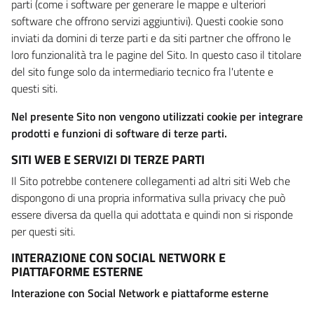
parti (come i software per generare le mappe e ulteriori
software che offrono servizi aggiuntivi). Questi cookie sono
inviati da domini di terze parti e da siti partner che offrono le
loro funzionalità tra le pagine del Sito. In questo caso il titolare
del sito funge solo da intermediario tecnico fra l'utente e
questi siti.
Nel presente Sito non vengono utilizzati cookie per integrare
prodotti e funzioni di software di terze parti.
SITI WEB E SERVIZI DI TERZE PARTI
Il Sito potrebbe contenere collegamenti ad altri siti Web che
dispongono di una propria informativa sulla privacy che può
essere diversa da quella qui adottata e quindi non si risponde
per questi siti.
INTERAZIONE CON SOCIAL NETWORK E
PIATTAFORME ESTERNE
Interazione con Social Network e piattaforme esterne