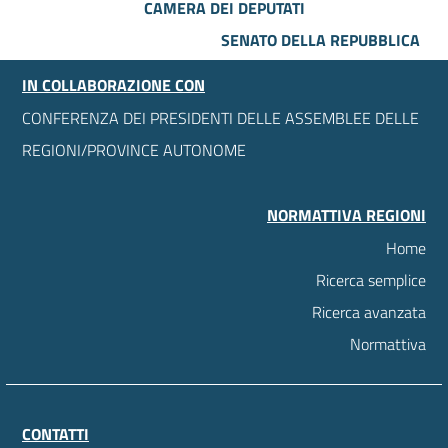
CAMERA DEI DEPUTATI
SENATO DELLA REPUBBLICA
IN COLLABORAZIONE CON
CONFERENZA DEI PRESIDENTI DELLE ASSEMBLEE DELLE
REGIONI/PROVINCE AUTONOME
NORMATTIVA REGIONI
Home
Ricerca semplice
Ricerca avanzata
Normattiva
CONTATTI