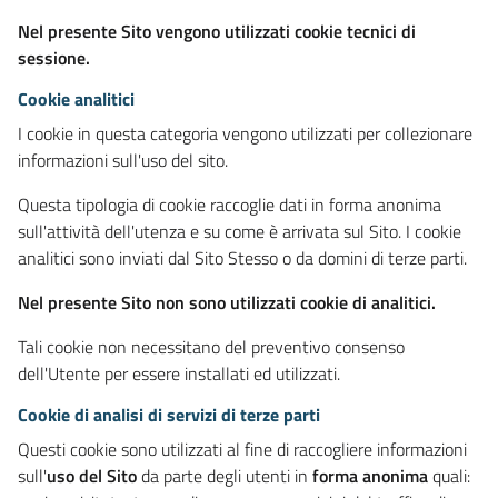
Nel presente Sito vengono utilizzati cookie tecnici di
sessione.
Cookie analitici
I cookie in questa categoria vengono utilizzati per collezionare
informazioni sull'uso del sito.
Questa tipologia di cookie raccoglie dati in forma anonima
sull'attività dell'utenza e su come è arrivata sul Sito. I cookie
analitici sono inviati dal Sito Stesso o da domini di terze parti.
Nel presente Sito non sono utilizzati cookie di analitici.
Tali cookie non necessitano del preventivo consenso
dell'Utente per essere installati ed utilizzati.
Cookie di analisi di servizi di terze parti
Questi cookie sono utilizzati al fine di raccogliere informazioni
sull'
uso del Sito
da parte degli utenti in
forma anonima
quali: