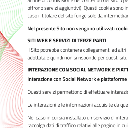
al fine di condivisione dei contenuti del sito o 
offrono servizi aggiuntivi). Questi cookie sono in
caso il titolare del sito funge solo da intermediar
Nel presente Sito non vengono utilizzati cookie
SITI WEB E SERVIZI DI TERZE PARTI
Il Sito potrebbe contenere collegamenti ad altri
adottata e quindi non si risponde per questi siti.
INTERAZIONE CON SOCIAL NETWORK E PIA
Interazione con Social Network e piattaforme
Questi servizi permettono di effettuare interazi
Le interazioni e le informazioni acquisite da qu
Nel caso in cui sia installato un servizio di inter
raccolga dati di traffico relativi alle pagine in cui