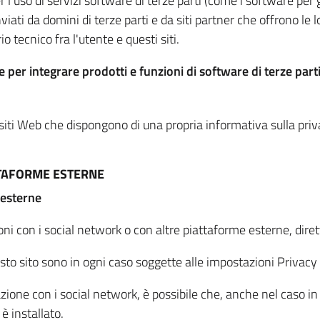
per l'uso di servizi software di terze parti (come i software pe
viati da domini di terze parti e da siti partner che offrono le l
io tecnico fra l'utente e questi siti.
 per integrare prodotti e funzioni di software di terze parti
 siti Web che dispongono di una propria informativa sulla pri
TTAFORME ESTERNE
 esterne
oni con i social network o con altre piattaforme esterne, dire
esto sito sono in ogni caso soggette alle impostazioni Privacy 
azione con i social network, è possibile che, anche nel caso in c
 è installato.