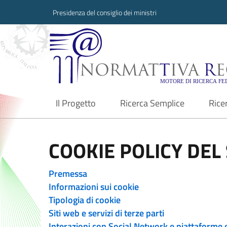
Presidenza del consiglio dei ministri
Normattiva Region
Il Progetto
Ricerca Semplice
Rice
current
COOKIE POLICY DEL 
Premessa
Informazioni sui cookie
Tipologia di cookie
Siti web e servizi di terze parti
Interazioni con Social Network e piattaforme 