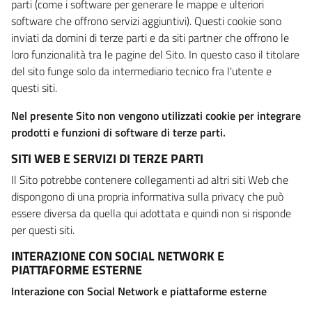
parti (come i software per generare le mappe e ulteriori
software che offrono servizi aggiuntivi). Questi cookie sono
inviati da domini di terze parti e da siti partner che offrono le
loro funzionalità tra le pagine del Sito. In questo caso il titolare
del sito funge solo da intermediario tecnico fra l'utente e
questi siti.
Nel presente Sito non vengono utilizzati cookie per integrare
prodotti e funzioni di software di terze parti.
SITI WEB E SERVIZI DI TERZE PARTI
Il Sito potrebbe contenere collegamenti ad altri siti Web che
dispongono di una propria informativa sulla privacy che può
essere diversa da quella qui adottata e quindi non si risponde
per questi siti.
INTERAZIONE CON SOCIAL NETWORK E
PIATTAFORME ESTERNE
Interazione con Social Network e piattaforme esterne