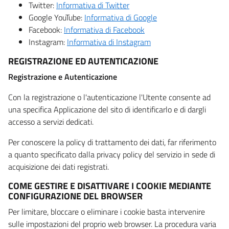
Twitter:
Informativa di Twitter
Google YouTube:
Informativa di Google
Facebook:
Informativa di Facebook
Instagram:
Informativa di Instagram
REGISTRAZIONE ED AUTENTICAZIONE
Registrazione e Autenticazione
Con la registrazione o l'autenticazione l'Utente consente ad
una specifica Applicazione del sito di identificarlo e di dargli
accesso a servizi dedicati.
Per conoscere la policy di trattamento dei dati, far riferimento
a quanto specificato dalla privacy policy del servizio in sede di
acquisizione dei dati registrati.
COME GESTIRE E DISATTIVARE I COOKIE MEDIANTE
CONFIGURAZIONE DEL BROWSER
Per limitare, bloccare o eliminare i cookie basta intervenire
sulle impostazioni del proprio web browser. La procedura varia