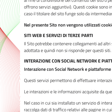
al fine di condivisione dei contenuti del sito o 
offrono servizi aggiuntivi). Questi cookie sono in
caso il titolare del sito funge solo da intermediar
Nel presente Sito non vengono utilizzati cookie
SITI WEB E SERVIZI DI TERZE PARTI
Il Sito potrebbe contenere collegamenti ad altri
adottata e quindi non si risponde per questi siti.
INTERAZIONE CON SOCIAL NETWORK E PIA
Interazione con Social Network e piattaforme
Questi servizi permettono di effettuare interazi
Le interazioni e le informazioni acquisite da qu
Nel caso in cui sia installato un servizio di inter
raccolga dati di traffico relativi alle pagine in cui