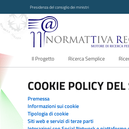
Presidenza del consiglio dei ministri
Normattiva Region
Il Progetto
Ricerca Semplice
Rice
current
COOKIE POLICY DEL 
Premessa
Informazioni sui cookie
Tipologia di cookie
Siti web e servizi di terze parti
Interazioni con Social Network e piattaforme 