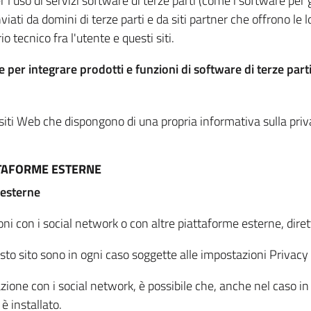
per l'uso di servizi software di terze parti (come i software pe
viati da domini di terze parti e da siti partner che offrono le l
io tecnico fra l'utente e questi siti.
 per integrare prodotti e funzioni di software di terze parti
 siti Web che dispongono di una propria informativa sulla pri
TTAFORME ESTERNE
 esterne
oni con i social network o con altre piattaforme esterne, dire
esto sito sono in ogni caso soggette alle impostazioni Privacy 
azione con i social network, è possibile che, anche nel caso in c
 è installato.