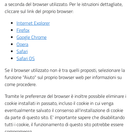
a seconda del browser utilizzato. Per le istruzioni dettagliate,
cliccare sul link del proprio browser:
Internet Explorer
Firefox
Google Chrome
Opera
Safari
Safari OS
Se il browser utilizzato non è tra quelli proposti, selezionare la
funzione "Aiuto" sul proprio browser web per informazioni su
come procedere.
Tramite le preferenze del browser è inoltre possibile eliminare i
cookie installati in passato, incluso il cookie in cui venga
eventualmente salvato il consenso all'installazione di cookie
da parte di questo sito. E' importante sapere che disabilitando
tutti i cookie, il funzionamento di questo sito potrebbe essere
compromesso.