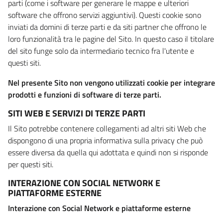
parti (come i software per generare le mappe e ulteriori
software che offrono servizi aggiuntivi). Questi cookie sono
inviati da domini di terze parti e da siti partner che offrono le
loro funzionalità tra le pagine del Sito. In questo caso il titolare
del sito funge solo da intermediario tecnico fra l'utente e
questi siti.
Nel presente Sito non vengono utilizzati cookie per integrare
prodotti e funzioni di software di terze parti.
SITI WEB E SERVIZI DI TERZE PARTI
Il Sito potrebbe contenere collegamenti ad altri siti Web che
dispongono di una propria informativa sulla privacy che può
essere diversa da quella qui adottata e quindi non si risponde
per questi siti.
INTERAZIONE CON SOCIAL NETWORK E
PIATTAFORME ESTERNE
Interazione con Social Network e piattaforme esterne