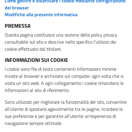
Come gestire e disattivare i cookie mediante configurazione
del browser
Modifiche alla presente informativa
PREMESSA
Questa pagina costituisce una sezione della policy privacy
consultabile sul sito e descrive nello specifico l'utilizzo dei
cookie effettuato dal titolare.
INFORMAZIONI SUI COOKIE
I cookie sono file di testo contenenti informazioni minime
inviate al browser e archiviate sul computer, ogni volta che si
visita un sito web. A ogni collegamento i cookie rimandano le
informazioni al sito di riferimento.
Sono utilizzati per migliorare la funzionalità del sito, consentire
all'utente di spostarsi agevolmente tra le pagine, ricordare le
sue preferenze e per garantire all'utente un'esperienza di
navigazione sempre ottimale.