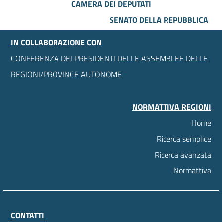
CAMERA DEI DEPUTATI
SENATO DELLA REPUBBLICA
IN COLLABORAZIONE CON
CONFERENZA DEI PRESIDENTI DELLE ASSEMBLEE DELLE
REGIONI/PROVINCE AUTONOME
NORMATTIVA REGIONI
Home
Ricerca semplice
Ricerca avanzata
Normattiva
CONTATTI