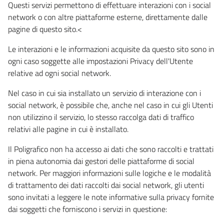
Questi servizi permettono di effettuare interazioni con i social
network o con altre piattaforme esterne, direttamente dalle
pagine di questo sito.<
Le interazioni e le informazioni acquisite da questo sito sono in
ogni caso soggette alle impostazioni Privacy dell'Utente
relative ad ogni social network.
Nel caso in cui sia installato un servizio di interazione con i
social network, è possibile che, anche nel caso in cui gli Utenti
non utilizzino il servizio, lo stesso raccolga dati di traffico
relativi alle pagine in cui è installato.
Il Poligrafico non ha accesso ai dati che sono raccolti e trattati
in piena autonomia dai gestori delle piattaforme di social
network. Per maggiori informazioni sulle logiche e le modalità
di trattamento dei dati raccolti dai social network, gli utenti
sono invitati a leggere le note informative sulla privacy fornite
dai soggetti che forniscono i servizi in questione: