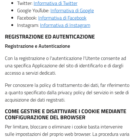
Twitter:
Informativa di Twitter
Google YouTube:
Informativa di Google
Facebook:
Informativa di Facebook
Instagram:
Informativa di Instagram
REGISTRAZIONE ED AUTENTICAZIONE
Registrazione e Autenticazione
Con la registrazione o l'autenticazione l'Utente consente ad
una specifica Applicazione del sito di identificarlo e di dargli
accesso a servizi dedicati.
Per conoscere la policy di trattamento dei dati, far riferimento
a quanto specificato dalla privacy policy del servizio in sede di
acquisizione dei dati registrati.
COME GESTIRE E DISATTIVARE I COOKIE MEDIANTE
CONFIGURAZIONE DEL BROWSER
Per limitare, bloccare o eliminare i cookie basta intervenire
sulle impostazioni del proprio web browser. La procedura varia