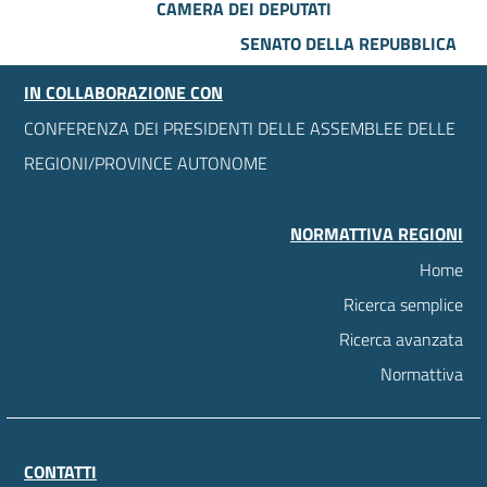
CAMERA DEI DEPUTATI
SENATO DELLA REPUBBLICA
IN COLLABORAZIONE CON
CONFERENZA DEI PRESIDENTI DELLE ASSEMBLEE DELLE
REGIONI/PROVINCE AUTONOME
NORMATTIVA REGIONI
Home
Ricerca semplice
Ricerca avanzata
Normattiva
CONTATTI