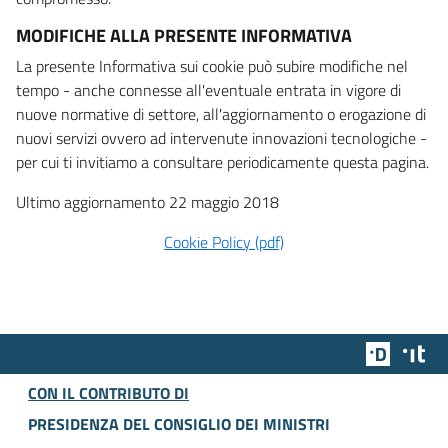
MODIFICHE ALLA PRESENTE INFORMATIVA
La presente Informativa sui cookie può subire modifiche nel
tempo - anche connesse all'eventuale entrata in vigore di
nuove normative di settore, all'aggiornamento o erogazione di
nuovi servizi ovvero ad intervenute innovazioni tecnologiche -
per cui ti invitiamo a consultare periodicamente questa pagina.
Ultimo aggiornamento 22 maggio 2018
Cookie Policy (pdf)
Team Dig
Des
CON IL CONTRIBUTO DI
PRESIDENZA DEL CONSIGLIO DEI MINISTRI