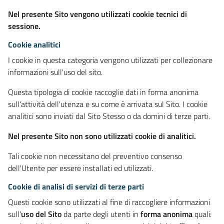
Nel presente Sito vengono utilizzati cookie tecnici di
sessione.
Cookie analitici
I cookie in questa categoria vengono utilizzati per collezionare
informazioni sull'uso del sito.
Questa tipologia di cookie raccoglie dati in forma anonima
sull'attività dell'utenza e su come è arrivata sul Sito. I cookie
analitici sono inviati dal Sito Stesso o da domini di terze parti.
Nel presente Sito non sono utilizzati cookie di analitici.
Tali cookie non necessitano del preventivo consenso
dell'Utente per essere installati ed utilizzati.
Cookie di analisi di servizi di terze parti
Questi cookie sono utilizzati al fine di raccogliere informazioni
sull'
uso del Sito
da parte degli utenti in
forma anonima
quali: