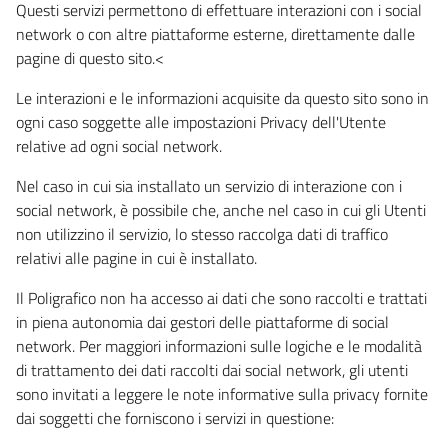
Questi servizi permettono di effettuare interazioni con i social
network o con altre piattaforme esterne, direttamente dalle
pagine di questo sito.<
Le interazioni e le informazioni acquisite da questo sito sono in
ogni caso soggette alle impostazioni Privacy dell'Utente
relative ad ogni social network.
Nel caso in cui sia installato un servizio di interazione con i
social network, è possibile che, anche nel caso in cui gli Utenti
non utilizzino il servizio, lo stesso raccolga dati di traffico
relativi alle pagine in cui è installato.
Il Poligrafico non ha accesso ai dati che sono raccolti e trattati
in piena autonomia dai gestori delle piattaforme di social
network. Per maggiori informazioni sulle logiche e le modalità
di trattamento dei dati raccolti dai social network, gli utenti
sono invitati a leggere le note informative sulla privacy fornite
dai soggetti che forniscono i servizi in questione: