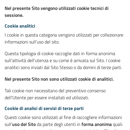
Nel presente Sito vengono utilizzati cookie tecnici di
sessione.
Cookie analitici
I cookie in questa categoria vengono utilizzati per collezionare
informazioni sull'uso del sito.
Questa tipologia di cookie raccoglie dati in forma anonima
sull'attività dell'utenza e su come è arrivata sul Sito. I cookie
analitici sono inviati dal Sito Stesso o da domini di terze parti.
Nel presente Sito non sono utilizzati cookie di analitici.
Tali cookie non necessitano del preventivo consenso
dell'Utente per essere installati ed utilizzati.
Cookie di analisi di servizi di terze parti
Questi cookie sono utilizzati al fine di raccogliere informazioni
sull'
uso del Sito
da parte degli utenti in
forma anonima
quali: