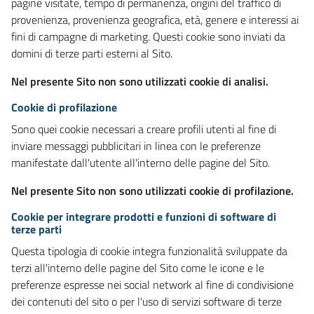
pagine visitate, tempo di permanenza, origini del traffico di
provenienza, provenienza geografica, età, genere e interessi ai
fini di campagne di marketing. Questi cookie sono inviati da
domini di terze parti esterni al Sito.
Nel presente Sito non sono utilizzati cookie di analisi.
Cookie di profilazione
Sono quei cookie necessari a creare profili utenti al fine di
inviare messaggi pubblicitari in linea con le preferenze
manifestate dall'utente all'interno delle pagine del Sito.
Nel presente Sito non sono utilizzati cookie di profilazione.
Cookie per integrare prodotti e funzioni di software di
terze parti
Questa tipologia di cookie integra funzionalità sviluppate da
terzi all'interno delle pagine del Sito come le icone e le
preferenze espresse nei social network al fine di condivisione
dei contenuti del sito o per l'uso di servizi software di terze