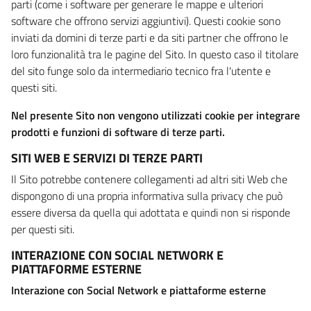
parti (come i software per generare le mappe e ulteriori
software che offrono servizi aggiuntivi). Questi cookie sono
inviati da domini di terze parti e da siti partner che offrono le
loro funzionalità tra le pagine del Sito. In questo caso il titolare
del sito funge solo da intermediario tecnico fra l'utente e
questi siti.
Nel presente Sito non vengono utilizzati cookie per integrare
prodotti e funzioni di software di terze parti.
SITI WEB E SERVIZI DI TERZE PARTI
Il Sito potrebbe contenere collegamenti ad altri siti Web che
dispongono di una propria informativa sulla privacy che può
essere diversa da quella qui adottata e quindi non si risponde
per questi siti.
INTERAZIONE CON SOCIAL NETWORK E
PIATTAFORME ESTERNE
Interazione con Social Network e piattaforme esterne