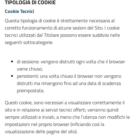
TIPOLOGIA DI COOKIE
Cookie Tecnici
Questa tipologia di cookie è strettamente necessaria al
corretto funzionamento di alcune sezioni del Sito. I cookie
tecnici utilizzati dal Titolare possono essere suddivisi nelle
seguenti sottocategorie:
di sessione: vengono distrutti ogni volta che il browser
viene chiuso;
persistenti: una volta chiuso il browser non vengono
distrutti ma rimangono fino ad una data di scadenza
preimpostata.
Questi cookie, sono necessari a visualizzare correttamente il
sito e in relazione ai servizi tecnici offerti, verranno quindi
sempre utilizzati e inviati, a meno che l'utenza non modifichi le
impostazioni nel proprio browser (inficiando così la
visualizzazione delle pagine del sito).