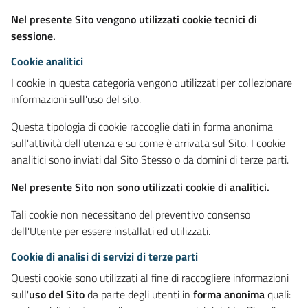
Nel presente Sito vengono utilizzati cookie tecnici di
sessione.
Cookie analitici
I cookie in questa categoria vengono utilizzati per collezionare
informazioni sull'uso del sito.
Questa tipologia di cookie raccoglie dati in forma anonima
sull'attività dell'utenza e su come è arrivata sul Sito. I cookie
analitici sono inviati dal Sito Stesso o da domini di terze parti.
Nel presente Sito non sono utilizzati cookie di analitici.
Tali cookie non necessitano del preventivo consenso
dell'Utente per essere installati ed utilizzati.
Cookie di analisi di servizi di terze parti
Questi cookie sono utilizzati al fine di raccogliere informazioni
sull'
uso del Sito
da parte degli utenti in
forma anonima
quali: