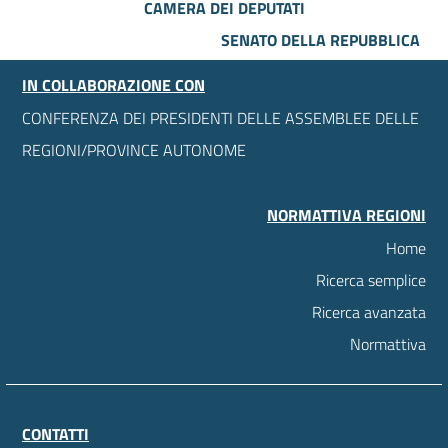
CAMERA DEI DEPUTATI
SENATO DELLA REPUBBLICA
IN COLLABORAZIONE CON
CONFERENZA DEI PRESIDENTI DELLE ASSEMBLEE DELLE
REGIONI/PROVINCE AUTONOME
NORMATTIVA REGIONI
Home
Ricerca semplice
Ricerca avanzata
Normattiva
CONTATTI