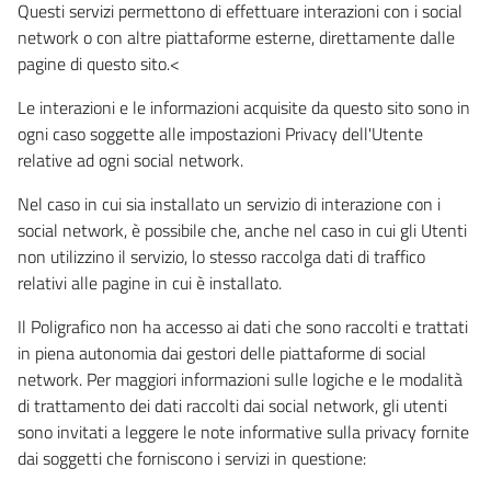
Questi servizi permettono di effettuare interazioni con i social
network o con altre piattaforme esterne, direttamente dalle
pagine di questo sito.<
Le interazioni e le informazioni acquisite da questo sito sono in
ogni caso soggette alle impostazioni Privacy dell'Utente
relative ad ogni social network.
Nel caso in cui sia installato un servizio di interazione con i
social network, è possibile che, anche nel caso in cui gli Utenti
non utilizzino il servizio, lo stesso raccolga dati di traffico
relativi alle pagine in cui è installato.
Il Poligrafico non ha accesso ai dati che sono raccolti e trattati
in piena autonomia dai gestori delle piattaforme di social
network. Per maggiori informazioni sulle logiche e le modalità
di trattamento dei dati raccolti dai social network, gli utenti
sono invitati a leggere le note informative sulla privacy fornite
dai soggetti che forniscono i servizi in questione: