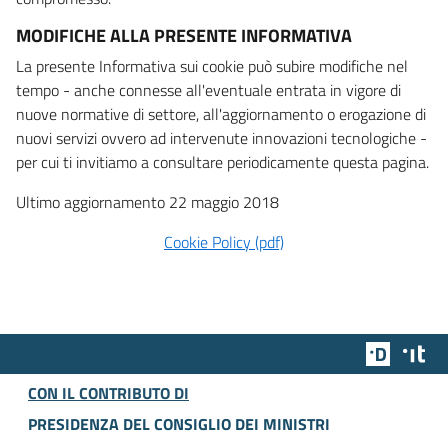
MODIFICHE ALLA PRESENTE INFORMATIVA
La presente Informativa sui cookie può subire modifiche nel
tempo - anche connesse all'eventuale entrata in vigore di
nuove normative di settore, all'aggiornamento o erogazione di
nuovi servizi ovvero ad intervenute innovazioni tecnologiche -
per cui ti invitiamo a consultare periodicamente questa pagina.
Ultimo aggiornamento 22 maggio 2018
Cookie Policy (pdf)
Team Dig
Des
CON IL CONTRIBUTO DI
PRESIDENZA DEL CONSIGLIO DEI MINISTRI