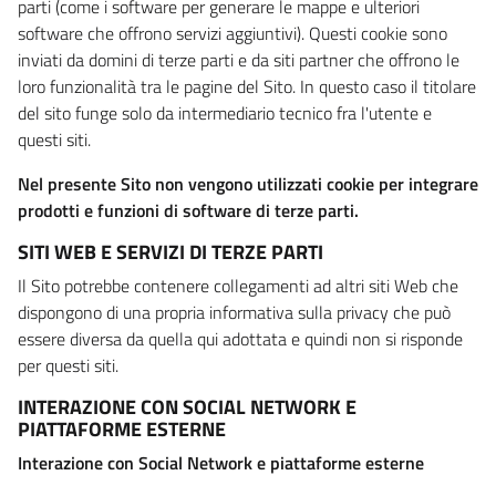
parti (come i software per generare le mappe e ulteriori
software che offrono servizi aggiuntivi). Questi cookie sono
inviati da domini di terze parti e da siti partner che offrono le
loro funzionalità tra le pagine del Sito. In questo caso il titolare
del sito funge solo da intermediario tecnico fra l'utente e
questi siti.
Nel presente Sito non vengono utilizzati cookie per integrare
prodotti e funzioni di software di terze parti.
SITI WEB E SERVIZI DI TERZE PARTI
Il Sito potrebbe contenere collegamenti ad altri siti Web che
dispongono di una propria informativa sulla privacy che può
essere diversa da quella qui adottata e quindi non si risponde
per questi siti.
INTERAZIONE CON SOCIAL NETWORK E
PIATTAFORME ESTERNE
Interazione con Social Network e piattaforme esterne