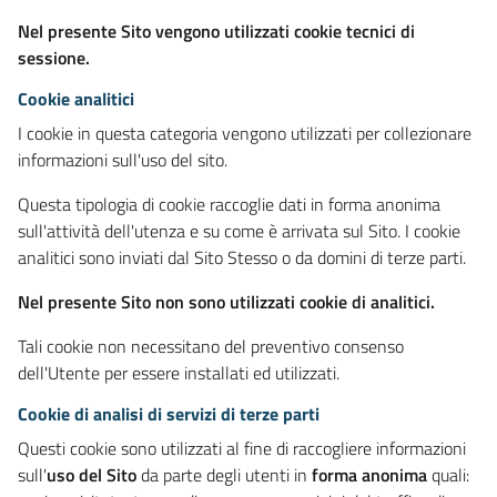
Nel presente Sito vengono utilizzati cookie tecnici di
sessione.
Cookie analitici
I cookie in questa categoria vengono utilizzati per collezionare
informazioni sull'uso del sito.
Questa tipologia di cookie raccoglie dati in forma anonima
sull'attività dell'utenza e su come è arrivata sul Sito. I cookie
analitici sono inviati dal Sito Stesso o da domini di terze parti.
Nel presente Sito non sono utilizzati cookie di analitici.
Tali cookie non necessitano del preventivo consenso
dell'Utente per essere installati ed utilizzati.
Cookie di analisi di servizi di terze parti
Questi cookie sono utilizzati al fine di raccogliere informazioni
sull'
uso del Sito
da parte degli utenti in
forma anonima
quali: