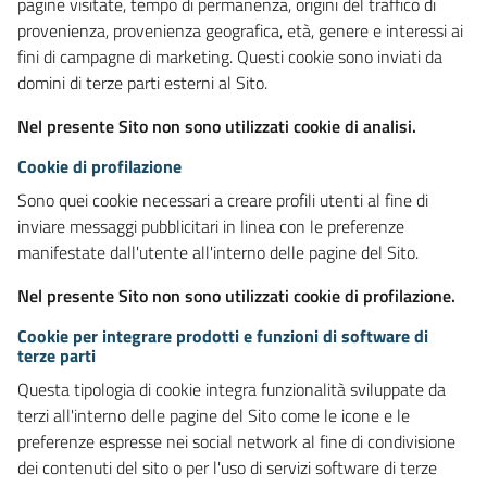
pagine visitate, tempo di permanenza, origini del traffico di
provenienza, provenienza geografica, età, genere e interessi ai
fini di campagne di marketing. Questi cookie sono inviati da
domini di terze parti esterni al Sito.
Nel presente Sito non sono utilizzati cookie di analisi.
Cookie di profilazione
Sono quei cookie necessari a creare profili utenti al fine di
inviare messaggi pubblicitari in linea con le preferenze
manifestate dall'utente all'interno delle pagine del Sito.
Nel presente Sito non sono utilizzati cookie di profilazione.
Cookie per integrare prodotti e funzioni di software di
terze parti
Questa tipologia di cookie integra funzionalità sviluppate da
terzi all'interno delle pagine del Sito come le icone e le
preferenze espresse nei social network al fine di condivisione
dei contenuti del sito o per l'uso di servizi software di terze