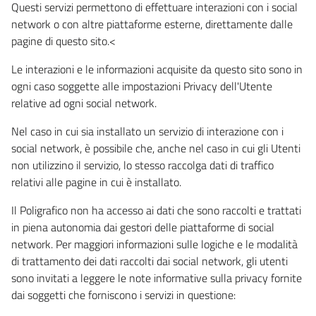
Questi servizi permettono di effettuare interazioni con i social
network o con altre piattaforme esterne, direttamente dalle
pagine di questo sito.<
Le interazioni e le informazioni acquisite da questo sito sono in
ogni caso soggette alle impostazioni Privacy dell'Utente
relative ad ogni social network.
Nel caso in cui sia installato un servizio di interazione con i
social network, è possibile che, anche nel caso in cui gli Utenti
non utilizzino il servizio, lo stesso raccolga dati di traffico
relativi alle pagine in cui è installato.
Il Poligrafico non ha accesso ai dati che sono raccolti e trattati
in piena autonomia dai gestori delle piattaforme di social
network. Per maggiori informazioni sulle logiche e le modalità
di trattamento dei dati raccolti dai social network, gli utenti
sono invitati a leggere le note informative sulla privacy fornite
dai soggetti che forniscono i servizi in questione: