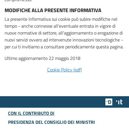
MODIFICHE ALLA PRESENTE INFORMATIVA
La presente Informativa sui cookie può subire modifiche nel
tempo - anche connesse all'eventuale entrata in vigore di
nuove normative di settore, all'aggiornamento o erogazione di
nuovi servizi ovvero ad intervenute innovazioni tecnologiche -
per cui ti invitiamo a consultare periodicamente questa pagina.
Ultimo aggiornamento 22 maggio 2018
Cookie Policy (pdf)
Team Dig
Des
CON IL CONTRIBUTO DI
PRESIDENZA DEL CONSIGLIO DEI MINISTRI