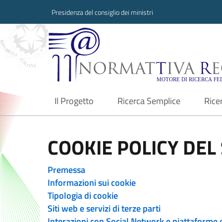
Presidenza del consiglio dei ministri
Normattiva Region
Il Progetto
Ricerca Semplice
Rice
current
COOKIE POLICY DEL 
Premessa
Informazioni sui cookie
Tipologia di cookie
Siti web e servizi di terze parti
Interazioni con Social Network e piattaforme 