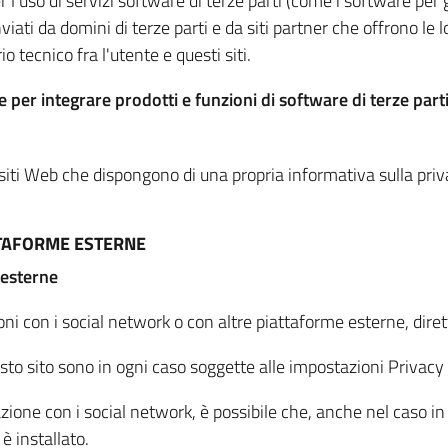
per l'uso di servizi software di terze parti (come i software pe
viati da domini di terze parti e da siti partner che offrono le l
io tecnico fra l'utente e questi siti.
 per integrare prodotti e funzioni di software di terze parti
 siti Web che dispongono di una propria informativa sulla pri
TTAFORME ESTERNE
 esterne
oni con i social network o con altre piattaforme esterne, dire
esto sito sono in ogni caso soggette alle impostazioni Privacy 
azione con i social network, è possibile che, anche nel caso in c
 è installato.