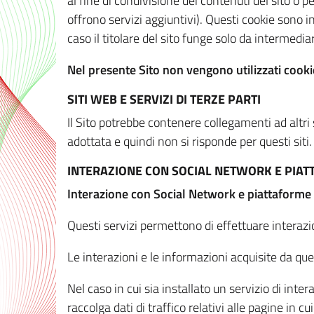
al fine di condivisione dei contenuti del sito o 
offrono servizi aggiuntivi). Questi cookie sono in
caso il titolare del sito funge solo da intermediar
Nel presente Sito non vengono utilizzati cookie
SITI WEB E SERVIZI DI TERZE PARTI
Il Sito potrebbe contenere collegamenti ad altri
adottata e quindi non si risponde per questi siti.
INTERAZIONE CON SOCIAL NETWORK E PIA
Interazione con Social Network e piattaforme
Questi servizi permettono di effettuare interazi
Le interazioni e le informazioni acquisite da qu
Nel caso in cui sia installato un servizio di inter
raccolga dati di traffico relativi alle pagine in cui