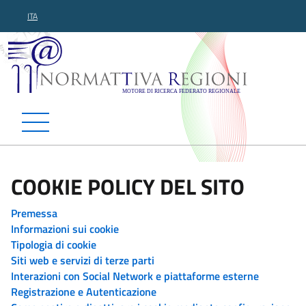
ITA
Normattiva Regioni - Motor
COOKIE POLICY DEL SITO
Premessa
Informazioni sui cookie
Tipologia di cookie
Siti web e servizi di terze parti
Interazioni con Social Network e piattaforme esterne
Registrazione e Autenticazione