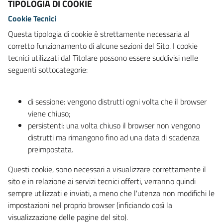
TIPOLOGIA DI COOKIE
Cookie Tecnici
Questa tipologia di cookie è strettamente necessaria al
corretto funzionamento di alcune sezioni del Sito. I cookie
tecnici utilizzati dal Titolare possono essere suddivisi nelle
seguenti sottocategorie:
di sessione: vengono distrutti ogni volta che il browser
viene chiuso;
persistenti: una volta chiuso il browser non vengono
distrutti ma rimangono fino ad una data di scadenza
preimpostata.
Questi cookie, sono necessari a visualizzare correttamente il
sito e in relazione ai servizi tecnici offerti, verranno quindi
sempre utilizzati e inviati, a meno che l'utenza non modifichi le
impostazioni nel proprio browser (inficiando così la
visualizzazione delle pagine del sito).