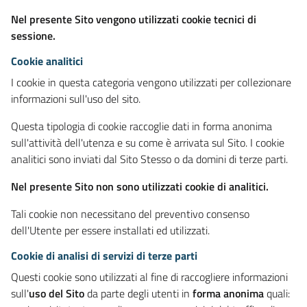
Nel presente Sito vengono utilizzati cookie tecnici di
sessione.
Cookie analitici
I cookie in questa categoria vengono utilizzati per collezionare
informazioni sull'uso del sito.
Questa tipologia di cookie raccoglie dati in forma anonima
sull'attività dell'utenza e su come è arrivata sul Sito. I cookie
analitici sono inviati dal Sito Stesso o da domini di terze parti.
Nel presente Sito non sono utilizzati cookie di analitici.
Tali cookie non necessitano del preventivo consenso
dell'Utente per essere installati ed utilizzati.
Cookie di analisi di servizi di terze parti
Questi cookie sono utilizzati al fine di raccogliere informazioni
sull'
uso del Sito
da parte degli utenti in
forma anonima
quali: