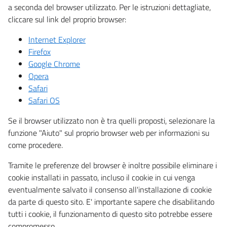
a seconda del browser utilizzato. Per le istruzioni dettagliate,
cliccare sul link del proprio browser:
Internet Explorer
Firefox
Google Chrome
Opera
Safari
Safari OS
Se il browser utilizzato non è tra quelli proposti, selezionare la
funzione "Aiuto" sul proprio browser web per informazioni su
come procedere.
Tramite le preferenze del browser è inoltre possibile eliminare i
cookie installati in passato, incluso il cookie in cui venga
eventualmente salvato il consenso all'installazione di cookie
da parte di questo sito. E' importante sapere che disabilitando
tutti i cookie, il funzionamento di questo sito potrebbe essere
compromesso.