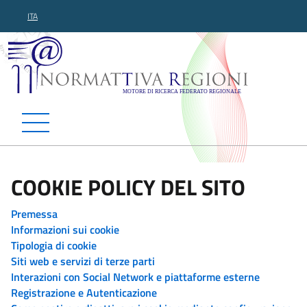
ITA
Normattiva Regioni - Motor
COOKIE POLICY DEL SITO
Premessa
Informazioni sui cookie
Tipologia di cookie
Siti web e servizi di terze parti
Interazioni con Social Network e piattaforme esterne
Registrazione e Autenticazione