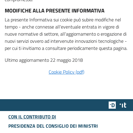
MODIFICHE ALLA PRESENTE INFORMATIVA
La presente Informativa sui cookie può subire modifiche nel
tempo - anche connesse all'eventuale entrata in vigore di
nuove normative di settore, all'aggiornamento o erogazione di
nuovi servizi ovvero ad intervenute innovazioni tecnologiche -
per cui ti invitiamo a consultare periodicamente questa pagina.
Ultimo aggiornamento 22 maggio 2018
Cookie Policy (pdf)
Team Dig
Des
CON IL CONTRIBUTO DI
PRESIDENZA DEL CONSIGLIO DEI MINISTRI