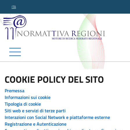
ITA
Normattiva Regioni - Motor
COOKIE POLICY DEL SITO
Premessa
Informazioni sui cookie
Tipologia di cookie
Siti web e servizi di terze parti
Interazioni con Social Network e piattaforme esterne
Registrazione e Autenticazione