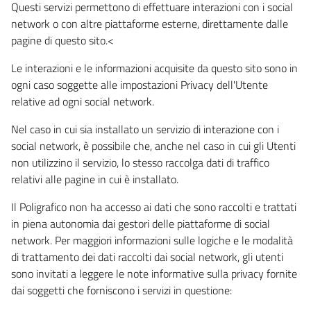
Questi servizi permettono di effettuare interazioni con i social
network o con altre piattaforme esterne, direttamente dalle
pagine di questo sito.<
Le interazioni e le informazioni acquisite da questo sito sono in
ogni caso soggette alle impostazioni Privacy dell'Utente
relative ad ogni social network.
Nel caso in cui sia installato un servizio di interazione con i
social network, è possibile che, anche nel caso in cui gli Utenti
non utilizzino il servizio, lo stesso raccolga dati di traffico
relativi alle pagine in cui è installato.
Il Poligrafico non ha accesso ai dati che sono raccolti e trattati
in piena autonomia dai gestori delle piattaforme di social
network. Per maggiori informazioni sulle logiche e le modalità
di trattamento dei dati raccolti dai social network, gli utenti
sono invitati a leggere le note informative sulla privacy fornite
dai soggetti che forniscono i servizi in questione: