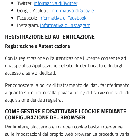
Twitter:
Informativa di Twitter
Google YouTube:
Informativa di Google
Facebook:
Informativa di Facebook
Instagram:
Informativa di Instagram
REGISTRAZIONE ED AUTENTICAZIONE
Registrazione e Autenticazione
Con la registrazione o l'autenticazione l'Utente consente ad
una specifica Applicazione del sito di identificarlo e di dargli
accesso a servizi dedicati.
Per conoscere la policy di trattamento dei dati, far riferimento
a quanto specificato dalla privacy policy del servizio in sede di
acquisizione dei dati registrati.
COME GESTIRE E DISATTIVARE I COOKIE MEDIANTE
CONFIGURAZIONE DEL BROWSER
Per limitare, bloccare o eliminare i cookie basta intervenire
sulle impostazioni del proprio web browser. La procedura varia