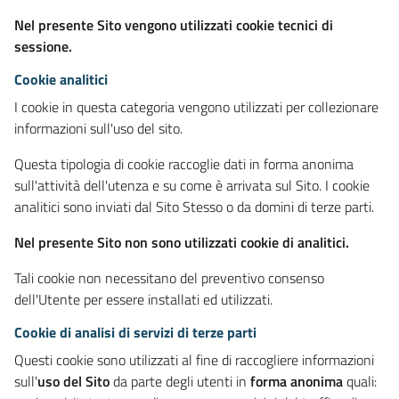
Nel presente Sito vengono utilizzati cookie tecnici di
sessione.
Cookie analitici
I cookie in questa categoria vengono utilizzati per collezionare
informazioni sull'uso del sito.
Questa tipologia di cookie raccoglie dati in forma anonima
sull'attività dell'utenza e su come è arrivata sul Sito. I cookie
analitici sono inviati dal Sito Stesso o da domini di terze parti.
Nel presente Sito non sono utilizzati cookie di analitici.
Tali cookie non necessitano del preventivo consenso
dell'Utente per essere installati ed utilizzati.
Cookie di analisi di servizi di terze parti
Questi cookie sono utilizzati al fine di raccogliere informazioni
sull'
uso del Sito
da parte degli utenti in
forma anonima
quali: