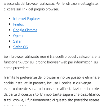
a seconda del browser utilizzato. Per le istruzioni dettagliate,
cliccare sul link del proprio browser:
Internet Explorer
Firefox
Google Chrome
Opera
Safari
Safari OS
Se il browser utilizzato non è tra quelli proposti, selezionare la
funzione "Aiuto" sul proprio browser web per informazioni su
come procedere.
Tramite le preferenze del browser è inoltre possibile eliminare i
cookie installati in passato, incluso il cookie in cui venga
eventualmente salvato il consenso all'installazione di cookie
da parte di questo sito. E' importante sapere che disabilitando
tutti i cookie, il funzionamento di questo sito potrebbe essere
compromesso.