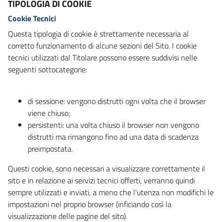
TIPOLOGIA DI COOKIE
Cookie Tecnici
Questa tipologia di cookie è strettamente necessaria al
corretto funzionamento di alcune sezioni del Sito. I cookie
tecnici utilizzati dal Titolare possono essere suddivisi nelle
seguenti sottocategorie:
di sessione: vengono distrutti ogni volta che il browser
viene chiuso;
persistenti: una volta chiuso il browser non vengono
distrutti ma rimangono fino ad una data di scadenza
preimpostata.
Questi cookie, sono necessari a visualizzare correttamente il
sito e in relazione ai servizi tecnici offerti, verranno quindi
sempre utilizzati e inviati, a meno che l'utenza non modifichi le
impostazioni nel proprio browser (inficiando così la
visualizzazione delle pagine del sito).