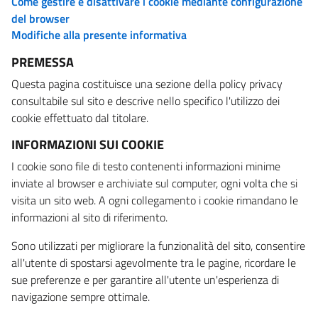
Come gestire e disattivare i cookie mediante configurazione
del browser
Modifiche alla presente informativa
PREMESSA
Questa pagina costituisce una sezione della policy privacy
consultabile sul sito e descrive nello specifico l'utilizzo dei
cookie effettuato dal titolare.
INFORMAZIONI SUI COOKIE
I cookie sono file di testo contenenti informazioni minime
inviate al browser e archiviate sul computer, ogni volta che si
visita un sito web. A ogni collegamento i cookie rimandano le
informazioni al sito di riferimento.
Sono utilizzati per migliorare la funzionalità del sito, consentire
all'utente di spostarsi agevolmente tra le pagine, ricordare le
sue preferenze e per garantire all'utente un'esperienza di
navigazione sempre ottimale.