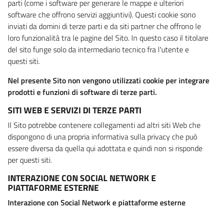
parti (come i software per generare le mappe e ulteriori
software che offrono servizi aggiuntivi). Questi cookie sono
inviati da domini di terze parti e da siti partner che offrono le
loro funzionalità tra le pagine del Sito. In questo caso il titolare
del sito funge solo da intermediario tecnico fra l'utente e
questi siti.
Nel presente Sito non vengono utilizzati cookie per integrare
prodotti e funzioni di software di terze parti.
SITI WEB E SERVIZI DI TERZE PARTI
Il Sito potrebbe contenere collegamenti ad altri siti Web che
dispongono di una propria informativa sulla privacy che può
essere diversa da quella qui adottata e quindi non si risponde
per questi siti.
INTERAZIONE CON SOCIAL NETWORK E
PIATTAFORME ESTERNE
Interazione con Social Network e piattaforme esterne