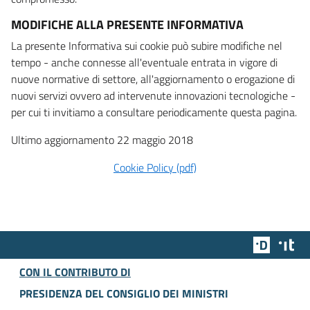
MODIFICHE ALLA PRESENTE INFORMATIVA
La presente Informativa sui cookie può subire modifiche nel
tempo - anche connesse all'eventuale entrata in vigore di
nuove normative di settore, all'aggiornamento o erogazione di
nuovi servizi ovvero ad intervenute innovazioni tecnologiche -
per cui ti invitiamo a consultare periodicamente questa pagina.
Ultimo aggiornamento 22 maggio 2018
Cookie Policy (pdf)
Team Dig
Des
CON IL CONTRIBUTO DI
PRESIDENZA DEL CONSIGLIO DEI MINISTRI