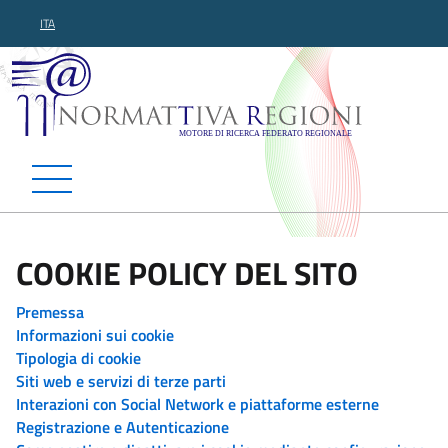
ITA
Normattiva Regioni - Motor
COOKIE POLICY DEL SITO
Premessa
Informazioni sui cookie
Tipologia di cookie
Siti web e servizi di terze parti
Interazioni con Social Network e piattaforme esterne
Registrazione e Autenticazione