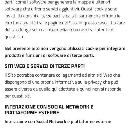
parti (come i software per generare le mappe e ulteriori
software che offrono servizi aggiuntivi). Questi cookie sono
inviati da domini di terze parti e da siti partner che offrono le
loro funzionalità tra le pagine del Sito. In questo caso il titolare
del sito funge solo da intermediario tecnico fra l'utente e
questi siti.
Nel presente Sito non vengono utilizzati cookie per integrare
prodotti e funzioni di software di terze parti.
SITI WEB E SERVIZI DI TERZE PARTI
Il Sito potrebbe contenere collegamenti ad altri siti Web che
dispongono di una propria informativa sulla privacy che può
essere diversa da quella qui adottata e quindi non si risponde
per questi siti.
INTERAZIONE CON SOCIAL NETWORK E
PIATTAFORME ESTERNE
Interazione con Social Network e piattaforme esterne