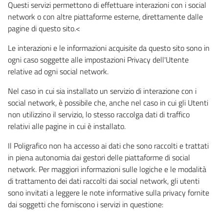
Questi servizi permettono di effettuare interazioni con i social
network o con altre piattaforme esterne, direttamente dalle
pagine di questo sito.<
Le interazioni e le informazioni acquisite da questo sito sono in
ogni caso soggette alle impostazioni Privacy dell'Utente
relative ad ogni social network.
Nel caso in cui sia installato un servizio di interazione con i
social network, è possibile che, anche nel caso in cui gli Utenti
non utilizzino il servizio, lo stesso raccolga dati di traffico
relativi alle pagine in cui è installato.
Il Poligrafico non ha accesso ai dati che sono raccolti e trattati
in piena autonomia dai gestori delle piattaforme di social
network. Per maggiori informazioni sulle logiche e le modalità
di trattamento dei dati raccolti dai social network, gli utenti
sono invitati a leggere le note informative sulla privacy fornite
dai soggetti che forniscono i servizi in questione: