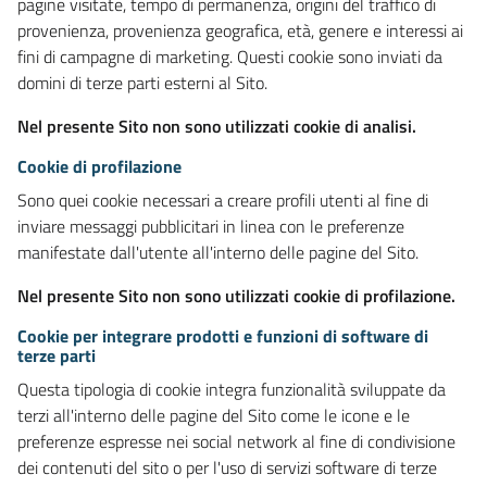
pagine visitate, tempo di permanenza, origini del traffico di
provenienza, provenienza geografica, età, genere e interessi ai
fini di campagne di marketing. Questi cookie sono inviati da
domini di terze parti esterni al Sito.
Nel presente Sito non sono utilizzati cookie di analisi.
Cookie di profilazione
Sono quei cookie necessari a creare profili utenti al fine di
inviare messaggi pubblicitari in linea con le preferenze
manifestate dall'utente all'interno delle pagine del Sito.
Nel presente Sito non sono utilizzati cookie di profilazione.
Cookie per integrare prodotti e funzioni di software di
terze parti
Questa tipologia di cookie integra funzionalità sviluppate da
terzi all'interno delle pagine del Sito come le icone e le
preferenze espresse nei social network al fine di condivisione
dei contenuti del sito o per l'uso di servizi software di terze