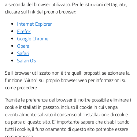
a seconda del browser utilizzato. Per le istruzioni dettagliate,
cliccare sul link del proprio browser:
Internet Explorer
Firefox
Google Chrome
Opera
Safari
Safari OS
Se il browser utilizzato non è tra quelli proposti, selezionare la
funzione "Aiuto" sul proprio browser web per informazioni su
come procedere.
Tramite le preferenze del browser è inoltre possibile eliminare i
cookie installati in passato, incluso il cookie in cui venga
eventualmente salvato il consenso all'installazione di cookie
da parte di questo sito. E' importante sapere che disabilitando
tutti i cookie, il funzionamento di questo sito potrebbe essere
compromesso.