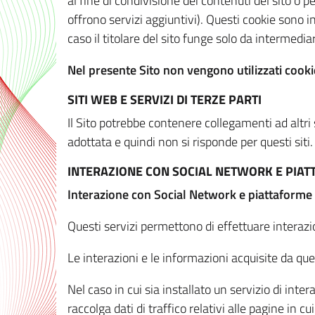
al fine di condivisione dei contenuti del sito o 
offrono servizi aggiuntivi). Questi cookie sono in
caso il titolare del sito funge solo da intermediar
Nel presente Sito non vengono utilizzati cookie
SITI WEB E SERVIZI DI TERZE PARTI
Il Sito potrebbe contenere collegamenti ad altri
adottata e quindi non si risponde per questi siti.
INTERAZIONE CON SOCIAL NETWORK E PIA
Interazione con Social Network e piattaforme
Questi servizi permettono di effettuare interazi
Le interazioni e le informazioni acquisite da qu
Nel caso in cui sia installato un servizio di inter
raccolga dati di traffico relativi alle pagine in cui