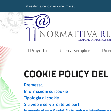
Presidenza del consiglio dei ministri
Normattiva Region
Il Progetto
Ricerca Semplice
Rice
current
COOKIE POLICY DEL 
Premessa
Informazioni sui cookie
Tipologia di cookie
Siti web e servizi di terze parti
Interazioni con Social Network e piattaforme 