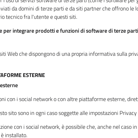
per l'uso di servizi software di terze parti (come i software pe
viati da domini di terze parti e da siti partner che offrono le l
io tecnico fra l'utente e questi siti.
 per integrare prodotti e funzioni di software di terze parti
 siti Web che dispongono di una propria informativa sulla pri
TTAFORME ESTERNE
 esterne
oni con i social network o con altre piattaforme esterne, dire
esto sito sono in ogni caso soggette alle impostazioni Privacy 
azione con i social network, è possibile che, anche nel caso in c
 è installato.