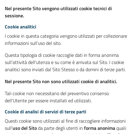
Nel presente Sito vengono utilizzati cookie tecnici di
sessione.
Cookie analitici
I cookie in questa categoria vengono utilizzati per collezionare
informazioni sull'uso del sito.
Questa tipologia di cookie raccoglie dati in forma anonima
sull'attività dell'utenza e su come è arrivata sul Sito. I cookie
analitici sono inviati dal Sito Stesso o da domini di terze parti.
Nel presente Sito non sono utilizzati cookie di analitici.
Tali cookie non necessitano del preventivo consenso
dell'Utente per essere installati ed utilizzati.
Cookie di analisi di servizi di terze parti
Questi cookie sono utilizzati al fine di raccogliere informazioni
sull'
uso del Sito
da parte degli utenti in
forma anonima
quali: