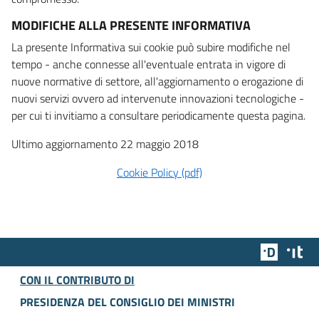
MODIFICHE ALLA PRESENTE INFORMATIVA
La presente Informativa sui cookie può subire modifiche nel
tempo - anche connesse all'eventuale entrata in vigore di
nuove normative di settore, all'aggiornamento o erogazione di
nuovi servizi ovvero ad intervenute innovazioni tecnologiche -
per cui ti invitiamo a consultare periodicamente questa pagina.
Ultimo aggiornamento 22 maggio 2018
Cookie Policy (pdf)
Team Dig
Des
CON IL CONTRIBUTO DI
PRESIDENZA DEL CONSIGLIO DEI MINISTRI