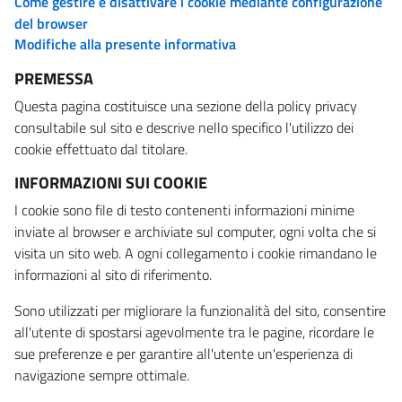
Come gestire e disattivare i cookie mediante configurazione
del browser
Modifiche alla presente informativa
PREMESSA
Questa pagina costituisce una sezione della policy privacy
consultabile sul sito e descrive nello specifico l'utilizzo dei
cookie effettuato dal titolare.
INFORMAZIONI SUI COOKIE
I cookie sono file di testo contenenti informazioni minime
inviate al browser e archiviate sul computer, ogni volta che si
visita un sito web. A ogni collegamento i cookie rimandano le
informazioni al sito di riferimento.
Sono utilizzati per migliorare la funzionalità del sito, consentire
all'utente di spostarsi agevolmente tra le pagine, ricordare le
sue preferenze e per garantire all'utente un'esperienza di
navigazione sempre ottimale.