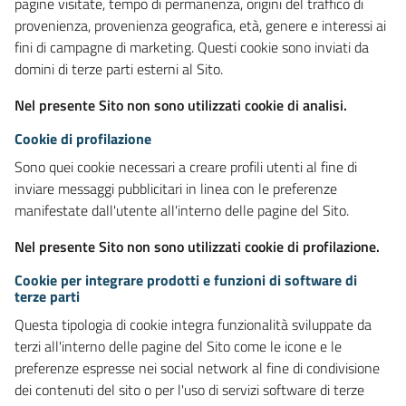
pagine visitate, tempo di permanenza, origini del traffico di
provenienza, provenienza geografica, età, genere e interessi ai
fini di campagne di marketing. Questi cookie sono inviati da
domini di terze parti esterni al Sito.
Nel presente Sito non sono utilizzati cookie di analisi.
Cookie di profilazione
Sono quei cookie necessari a creare profili utenti al fine di
inviare messaggi pubblicitari in linea con le preferenze
manifestate dall'utente all'interno delle pagine del Sito.
Nel presente Sito non sono utilizzati cookie di profilazione.
Cookie per integrare prodotti e funzioni di software di
terze parti
Questa tipologia di cookie integra funzionalità sviluppate da
terzi all'interno delle pagine del Sito come le icone e le
preferenze espresse nei social network al fine di condivisione
dei contenuti del sito o per l'uso di servizi software di terze