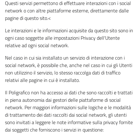
Questi servizi permettono di effettuare interazioni con i social
network o con altre piattaforme esterne, direttamente dalle
pagine di questo sito.<
Le interazioni e le informazioni acquisite da questo sito sono in
ogni caso soggette alle impostazioni Privacy dell'Utente
relative ad ogni social network.
Nel caso in cui sia installato un servizio di interazione con i
social network, è possibile che, anche nel caso in cui gli Utenti
non utilizzino il servizio, lo stesso raccolga dati di traffico
relativi alle pagine in cui è installato.
Il Poligrafico non ha accesso ai dati che sono raccolti e trattati
in piena autonomia dai gestori delle piattaforme di social
network. Per maggiori informazioni sulle logiche e le modalità
di trattamento dei dati raccolti dai social network, gli utenti
sono invitati a leggere le note informative sulla privacy fornite
dai soggetti che forniscono i servizi in questione: