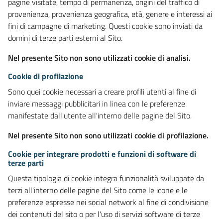
pagine visitate, tempo di permanenza, origini del traffico di
provenienza, provenienza geografica, età, genere e interessi ai
fini di campagne di marketing. Questi cookie sono inviati da
domini di terze parti esterni al Sito.
Nel presente Sito non sono utilizzati cookie di analisi.
Cookie di profilazione
Sono quei cookie necessari a creare profili utenti al fine di
inviare messaggi pubblicitari in linea con le preferenze
manifestate dall'utente all'interno delle pagine del Sito.
Nel presente Sito non sono utilizzati cookie di profilazione.
Cookie per integrare prodotti e funzioni di software di
terze parti
Questa tipologia di cookie integra funzionalità sviluppate da
terzi all'interno delle pagine del Sito come le icone e le
preferenze espresse nei social network al fine di condivisione
dei contenuti del sito o per l'uso di servizi software di terze