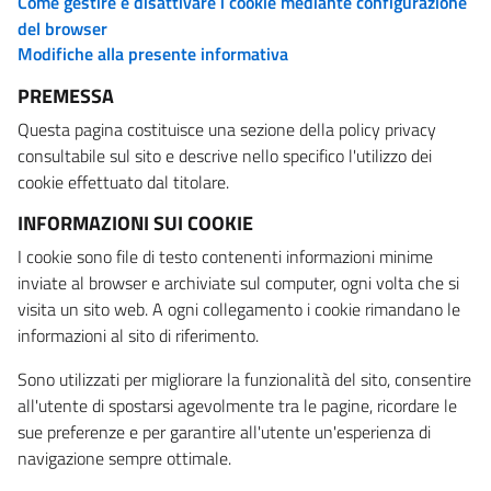
Come gestire e disattivare i cookie mediante configurazione
del browser
Modifiche alla presente informativa
PREMESSA
Questa pagina costituisce una sezione della policy privacy
consultabile sul sito e descrive nello specifico l'utilizzo dei
cookie effettuato dal titolare.
INFORMAZIONI SUI COOKIE
I cookie sono file di testo contenenti informazioni minime
inviate al browser e archiviate sul computer, ogni volta che si
visita un sito web. A ogni collegamento i cookie rimandano le
informazioni al sito di riferimento.
Sono utilizzati per migliorare la funzionalità del sito, consentire
all'utente di spostarsi agevolmente tra le pagine, ricordare le
sue preferenze e per garantire all'utente un'esperienza di
navigazione sempre ottimale.