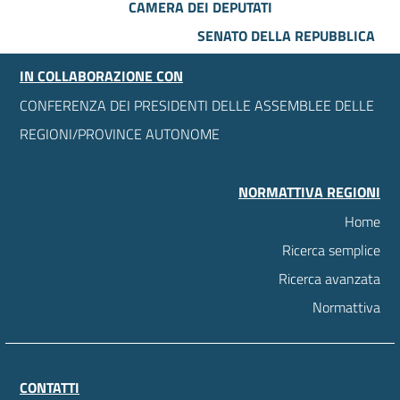
CAMERA DEI DEPUTATI
SENATO DELLA REPUBBLICA
IN COLLABORAZIONE CON
CONFERENZA DEI PRESIDENTI DELLE ASSEMBLEE DELLE
REGIONI/PROVINCE AUTONOME
NORMATTIVA REGIONI
Home
Ricerca semplice
Ricerca avanzata
Normattiva
CONTATTI