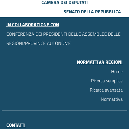
CAMERA DEI DEPUTATI
SENATO DELLA REPUBBLICA
IN COLLABORAZIONE CON
CONFERENZA DEI PRESIDENTI DELLE ASSEMBLEE DELLE
REGIONI/PROVINCE AUTONOME
NORMATTIVA REGIONI
Home
Ricerca semplice
Ricerca avanzata
Normattiva
CONTATTI