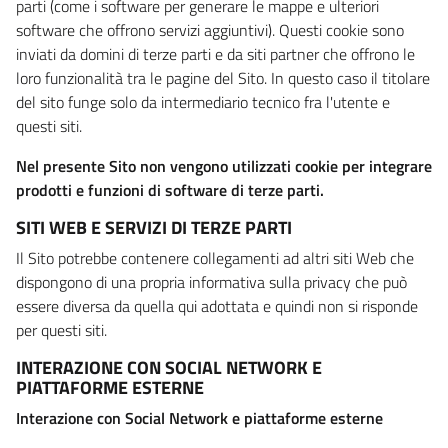
parti (come i software per generare le mappe e ulteriori
software che offrono servizi aggiuntivi). Questi cookie sono
inviati da domini di terze parti e da siti partner che offrono le
loro funzionalità tra le pagine del Sito. In questo caso il titolare
del sito funge solo da intermediario tecnico fra l'utente e
questi siti.
Nel presente Sito non vengono utilizzati cookie per integrare
prodotti e funzioni di software di terze parti.
SITI WEB E SERVIZI DI TERZE PARTI
Il Sito potrebbe contenere collegamenti ad altri siti Web che
dispongono di una propria informativa sulla privacy che può
essere diversa da quella qui adottata e quindi non si risponde
per questi siti.
INTERAZIONE CON SOCIAL NETWORK E
PIATTAFORME ESTERNE
Interazione con Social Network e piattaforme esterne