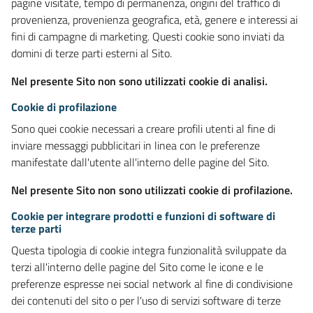
pagine visitate, tempo di permanenza, origini del traffico di
provenienza, provenienza geografica, età, genere e interessi ai
fini di campagne di marketing. Questi cookie sono inviati da
domini di terze parti esterni al Sito.
Nel presente Sito non sono utilizzati cookie di analisi.
Cookie di profilazione
Sono quei cookie necessari a creare profili utenti al fine di
inviare messaggi pubblicitari in linea con le preferenze
manifestate dall'utente all'interno delle pagine del Sito.
Nel presente Sito non sono utilizzati cookie di profilazione.
Cookie per integrare prodotti e funzioni di software di
terze parti
Questa tipologia di cookie integra funzionalità sviluppate da
terzi all'interno delle pagine del Sito come le icone e le
preferenze espresse nei social network al fine di condivisione
dei contenuti del sito o per l'uso di servizi software di terze