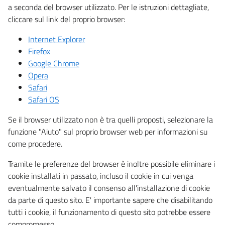
a seconda del browser utilizzato. Per le istruzioni dettagliate,
cliccare sul link del proprio browser:
Internet Explorer
Firefox
Google Chrome
Opera
Safari
Safari OS
Se il browser utilizzato non è tra quelli proposti, selezionare la
funzione "Aiuto" sul proprio browser web per informazioni su
come procedere.
Tramite le preferenze del browser è inoltre possibile eliminare i
cookie installati in passato, incluso il cookie in cui venga
eventualmente salvato il consenso all'installazione di cookie
da parte di questo sito. E' importante sapere che disabilitando
tutti i cookie, il funzionamento di questo sito potrebbe essere
compromesso.