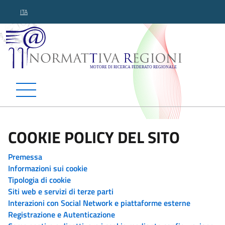
ITA
Normattiva Regioni - Motor
COOKIE POLICY DEL SITO
Premessa
Informazioni sui cookie
Tipologia di cookie
Siti web e servizi di terze parti
Interazioni con Social Network e piattaforme esterne
Registrazione e Autenticazione