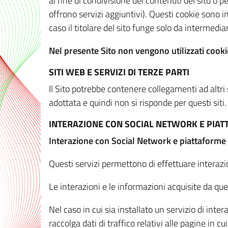
al fine di condivisione dei contenuti del sito o 
offrono servizi aggiuntivi). Questi cookie sono in
caso il titolare del sito funge solo da intermediar
Nel presente Sito non vengono utilizzati cookie
SITI WEB E SERVIZI DI TERZE PARTI
Il Sito potrebbe contenere collegamenti ad altri
adottata e quindi non si risponde per questi siti.
INTERAZIONE CON SOCIAL NETWORK E PIA
Interazione con Social Network e piattaforme
Questi servizi permettono di effettuare interazi
Le interazioni e le informazioni acquisite da qu
Nel caso in cui sia installato un servizio di inter
raccolga dati di traffico relativi alle pagine in cui