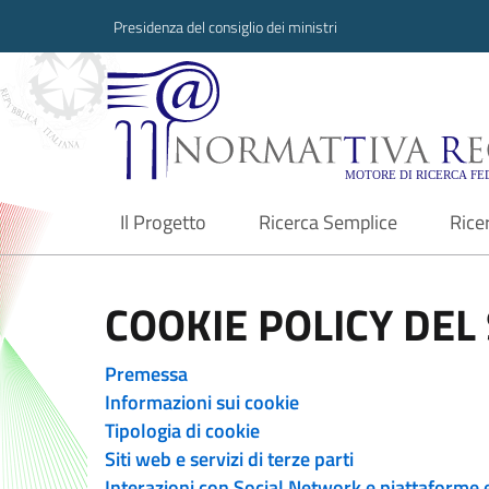
Presidenza del consiglio dei ministri
Normattiva Region
Il Progetto
Ricerca Semplice
Rice
current
COOKIE POLICY DEL 
Premessa
Informazioni sui cookie
Tipologia di cookie
Siti web e servizi di terze parti
Interazioni con Social Network e piattaforme 