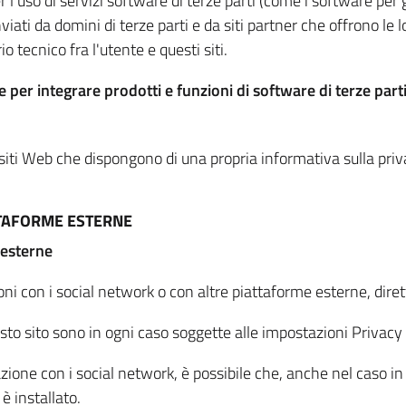
per l'uso di servizi software di terze parti (come i software pe
viati da domini di terze parti e da siti partner che offrono le l
io tecnico fra l'utente e questi siti.
 per integrare prodotti e funzioni di software di terze parti
 siti Web che dispongono di una propria informativa sulla pri
TTAFORME ESTERNE
 esterne
oni con i social network o con altre piattaforme esterne, dire
esto sito sono in ogni caso soggette alle impostazioni Privacy 
azione con i social network, è possibile che, anche nel caso in c
 è installato.