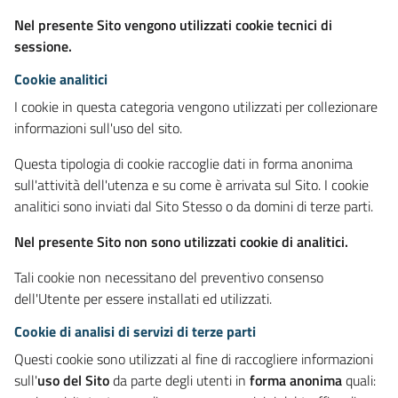
Nel presente Sito vengono utilizzati cookie tecnici di
sessione.
Cookie analitici
I cookie in questa categoria vengono utilizzati per collezionare
informazioni sull'uso del sito.
Questa tipologia di cookie raccoglie dati in forma anonima
sull'attività dell'utenza e su come è arrivata sul Sito. I cookie
analitici sono inviati dal Sito Stesso o da domini di terze parti.
Nel presente Sito non sono utilizzati cookie di analitici.
Tali cookie non necessitano del preventivo consenso
dell'Utente per essere installati ed utilizzati.
Cookie di analisi di servizi di terze parti
Questi cookie sono utilizzati al fine di raccogliere informazioni
sull'
uso del Sito
da parte degli utenti in
forma anonima
quali: