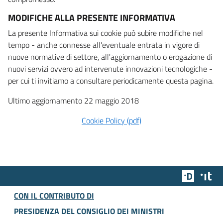
MODIFICHE ALLA PRESENTE INFORMATIVA
La presente Informativa sui cookie può subire modifiche nel
tempo - anche connesse all'eventuale entrata in vigore di
nuove normative di settore, all'aggiornamento o erogazione di
nuovi servizi ovvero ad intervenute innovazioni tecnologiche -
per cui ti invitiamo a consultare periodicamente questa pagina.
Ultimo aggiornamento 22 maggio 2018
Cookie Policy (pdf)
Team Dig
Des
CON IL CONTRIBUTO DI
PRESIDENZA DEL CONSIGLIO DEI MINISTRI