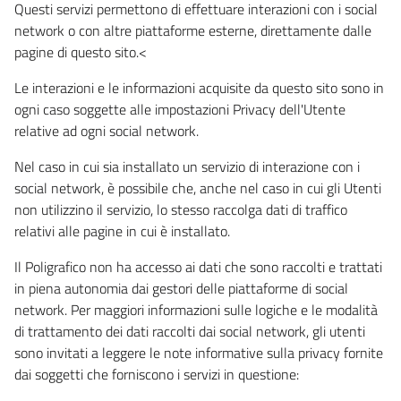
Questi servizi permettono di effettuare interazioni con i social
network o con altre piattaforme esterne, direttamente dalle
pagine di questo sito.<
Le interazioni e le informazioni acquisite da questo sito sono in
ogni caso soggette alle impostazioni Privacy dell'Utente
relative ad ogni social network.
Nel caso in cui sia installato un servizio di interazione con i
social network, è possibile che, anche nel caso in cui gli Utenti
non utilizzino il servizio, lo stesso raccolga dati di traffico
relativi alle pagine in cui è installato.
Il Poligrafico non ha accesso ai dati che sono raccolti e trattati
in piena autonomia dai gestori delle piattaforme di social
network. Per maggiori informazioni sulle logiche e le modalità
di trattamento dei dati raccolti dai social network, gli utenti
sono invitati a leggere le note informative sulla privacy fornite
dai soggetti che forniscono i servizi in questione: