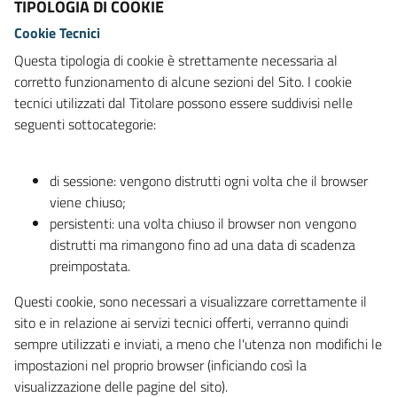
TIPOLOGIA DI COOKIE
Cookie Tecnici
Questa tipologia di cookie è strettamente necessaria al
corretto funzionamento di alcune sezioni del Sito. I cookie
tecnici utilizzati dal Titolare possono essere suddivisi nelle
seguenti sottocategorie:
di sessione: vengono distrutti ogni volta che il browser
viene chiuso;
persistenti: una volta chiuso il browser non vengono
distrutti ma rimangono fino ad una data di scadenza
preimpostata.
Questi cookie, sono necessari a visualizzare correttamente il
sito e in relazione ai servizi tecnici offerti, verranno quindi
sempre utilizzati e inviati, a meno che l'utenza non modifichi le
impostazioni nel proprio browser (inficiando così la
visualizzazione delle pagine del sito).