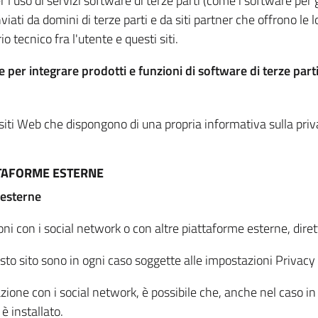
per l'uso di servizi software di terze parti (come i software pe
viati da domini di terze parti e da siti partner che offrono le l
io tecnico fra l'utente e questi siti.
 per integrare prodotti e funzioni di software di terze parti
 siti Web che dispongono di una propria informativa sulla pri
TTAFORME ESTERNE
 esterne
oni con i social network o con altre piattaforme esterne, dire
esto sito sono in ogni caso soggette alle impostazioni Privacy 
azione con i social network, è possibile che, anche nel caso in c
 è installato.