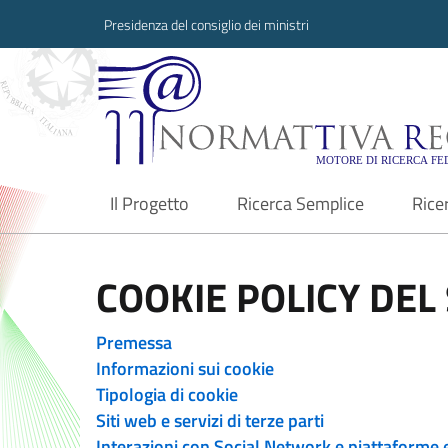
Presidenza del consiglio dei ministri
Normattiva Region
Il Progetto
Ricerca Semplice
Rice
current
COOKIE POLICY DEL 
Premessa
Informazioni sui cookie
Tipologia di cookie
Siti web e servizi di terze parti
Interazioni con Social Network e piattaforme 