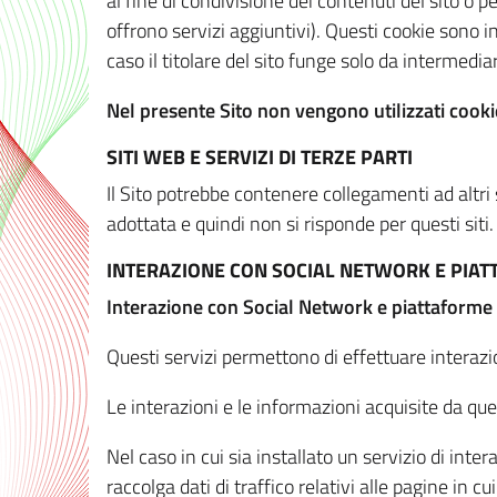
al fine di condivisione dei contenuti del sito o 
offrono servizi aggiuntivi). Questi cookie sono in
caso il titolare del sito funge solo da intermediar
Nel presente Sito non vengono utilizzati cookie
SITI WEB E SERVIZI DI TERZE PARTI
Il Sito potrebbe contenere collegamenti ad altri
adottata e quindi non si risponde per questi siti.
INTERAZIONE CON SOCIAL NETWORK E PIA
Interazione con Social Network e piattaforme
Questi servizi permettono di effettuare interazi
Le interazioni e le informazioni acquisite da qu
Nel caso in cui sia installato un servizio di inter
raccolga dati di traffico relativi alle pagine in cui