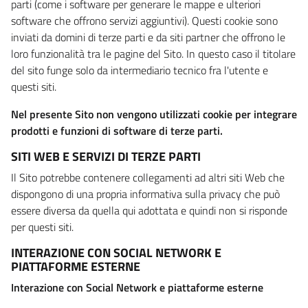
parti (come i software per generare le mappe e ulteriori
software che offrono servizi aggiuntivi). Questi cookie sono
inviati da domini di terze parti e da siti partner che offrono le
loro funzionalità tra le pagine del Sito. In questo caso il titolare
del sito funge solo da intermediario tecnico fra l'utente e
questi siti.
Nel presente Sito non vengono utilizzati cookie per integrare
prodotti e funzioni di software di terze parti.
SITI WEB E SERVIZI DI TERZE PARTI
Il Sito potrebbe contenere collegamenti ad altri siti Web che
dispongono di una propria informativa sulla privacy che può
essere diversa da quella qui adottata e quindi non si risponde
per questi siti.
INTERAZIONE CON SOCIAL NETWORK E
PIATTAFORME ESTERNE
Interazione con Social Network e piattaforme esterne