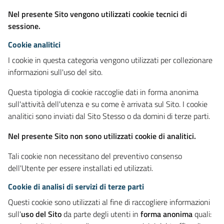
Nel presente Sito vengono utilizzati cookie tecnici di
sessione.
Cookie analitici
I cookie in questa categoria vengono utilizzati per collezionare
informazioni sull'uso del sito.
Questa tipologia di cookie raccoglie dati in forma anonima
sull'attività dell'utenza e su come è arrivata sul Sito. I cookie
analitici sono inviati dal Sito Stesso o da domini di terze parti.
Nel presente Sito non sono utilizzati cookie di analitici.
Tali cookie non necessitano del preventivo consenso
dell'Utente per essere installati ed utilizzati.
Cookie di analisi di servizi di terze parti
Questi cookie sono utilizzati al fine di raccogliere informazioni
sull'
uso del Sito
da parte degli utenti in
forma anonima
quali: