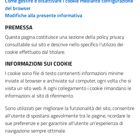
Come gestire e disattivare i cookie mediante configurazione
del browser
Modifiche alla presente informativa
PREMESSA
Questa pagina costituisce una sezione della policy privacy
consultabile sul sito e descrive nello specifico l'utilizzo dei
cookie effettuato dal titolare.
INFORMAZIONI SUI COOKIE
I cookie sono file di testo contenenti informazioni minime
inviate al browser e archiviate sul computer, ogni volta che si
visita un sito web. A ogni collegamento i cookie rimandano le
informazioni al sito di riferimento.
Sono utilizzati per migliorare la funzionalità del sito, consentire
all'utente di spostarsi agevolmente tra le pagine, ricordare le
sue preferenze e per garantire all'utente un'esperienza di
navigazione sempre ottimale.