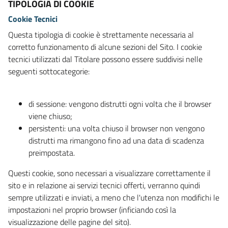
TIPOLOGIA DI COOKIE
Cookie Tecnici
Questa tipologia di cookie è strettamente necessaria al
corretto funzionamento di alcune sezioni del Sito. I cookie
tecnici utilizzati dal Titolare possono essere suddivisi nelle
seguenti sottocategorie:
di sessione: vengono distrutti ogni volta che il browser
viene chiuso;
persistenti: una volta chiuso il browser non vengono
distrutti ma rimangono fino ad una data di scadenza
preimpostata.
Questi cookie, sono necessari a visualizzare correttamente il
sito e in relazione ai servizi tecnici offerti, verranno quindi
sempre utilizzati e inviati, a meno che l'utenza non modifichi le
impostazioni nel proprio browser (inficiando così la
visualizzazione delle pagine del sito).