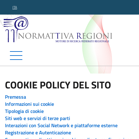
ITA
Normattiva Regioni - Motor
COOKIE POLICY DEL SITO
Premessa
Informazioni sui cookie
Tipologia di cookie
Siti web e servizi di terze parti
Interazioni con Social Network e piattaforme esterne
Registrazione e Autenticazione