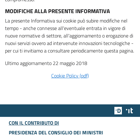
MODIFICHE ALLA PRESENTE INFORMATIVA
La presente Informativa sui cookie può subire modifiche nel
tempo - anche connesse all'eventuale entrata in vigore di
nuove normative di settore, all'aggiornamento o erogazione di
nuovi servizi ovvero ad intervenute innovazioni tecnologiche -
per cui ti invitiamo a consultare periodicamente questa pagina.
Ultimo aggiornamento 22 maggio 2018
Cookie Policy (pdf)
Team Dig
Des
CON IL CONTRIBUTO DI
PRESIDENZA DEL CONSIGLIO DEI MINISTRI