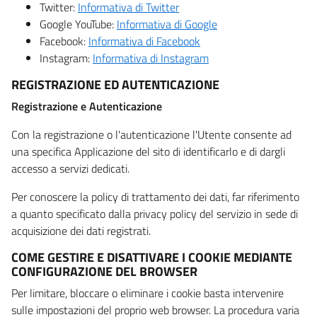
Twitter:
Informativa di Twitter
Google YouTube:
Informativa di Google
Facebook:
Informativa di Facebook
Instagram:
Informativa di Instagram
REGISTRAZIONE ED AUTENTICAZIONE
Registrazione e Autenticazione
Con la registrazione o l'autenticazione l'Utente consente ad
una specifica Applicazione del sito di identificarlo e di dargli
accesso a servizi dedicati.
Per conoscere la policy di trattamento dei dati, far riferimento
a quanto specificato dalla privacy policy del servizio in sede di
acquisizione dei dati registrati.
COME GESTIRE E DISATTIVARE I COOKIE MEDIANTE
CONFIGURAZIONE DEL BROWSER
Per limitare, bloccare o eliminare i cookie basta intervenire
sulle impostazioni del proprio web browser. La procedura varia