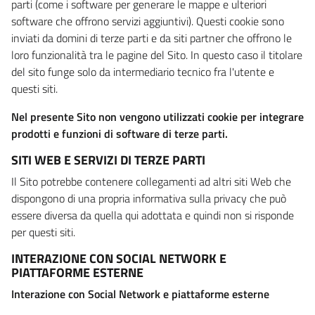
parti (come i software per generare le mappe e ulteriori
software che offrono servizi aggiuntivi). Questi cookie sono
inviati da domini di terze parti e da siti partner che offrono le
loro funzionalità tra le pagine del Sito. In questo caso il titolare
del sito funge solo da intermediario tecnico fra l'utente e
questi siti.
Nel presente Sito non vengono utilizzati cookie per integrare
prodotti e funzioni di software di terze parti.
SITI WEB E SERVIZI DI TERZE PARTI
Il Sito potrebbe contenere collegamenti ad altri siti Web che
dispongono di una propria informativa sulla privacy che può
essere diversa da quella qui adottata e quindi non si risponde
per questi siti.
INTERAZIONE CON SOCIAL NETWORK E
PIATTAFORME ESTERNE
Interazione con Social Network e piattaforme esterne