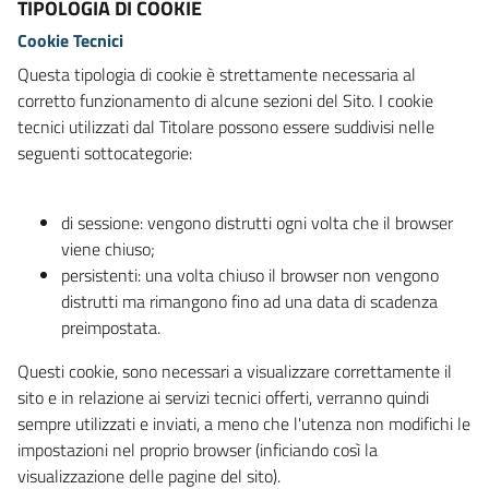
TIPOLOGIA DI COOKIE
Cookie Tecnici
Questa tipologia di cookie è strettamente necessaria al
corretto funzionamento di alcune sezioni del Sito. I cookie
tecnici utilizzati dal Titolare possono essere suddivisi nelle
seguenti sottocategorie:
di sessione: vengono distrutti ogni volta che il browser
viene chiuso;
persistenti: una volta chiuso il browser non vengono
distrutti ma rimangono fino ad una data di scadenza
preimpostata.
Questi cookie, sono necessari a visualizzare correttamente il
sito e in relazione ai servizi tecnici offerti, verranno quindi
sempre utilizzati e inviati, a meno che l'utenza non modifichi le
impostazioni nel proprio browser (inficiando così la
visualizzazione delle pagine del sito).