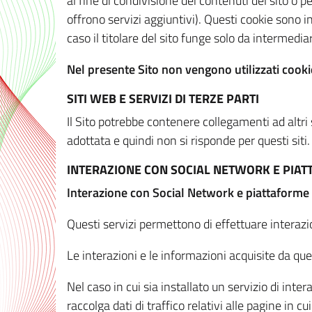
al fine di condivisione dei contenuti del sito o 
offrono servizi aggiuntivi). Questi cookie sono in
caso il titolare del sito funge solo da intermediar
Nel presente Sito non vengono utilizzati cookie
SITI WEB E SERVIZI DI TERZE PARTI
Il Sito potrebbe contenere collegamenti ad altri
adottata e quindi non si risponde per questi siti.
INTERAZIONE CON SOCIAL NETWORK E PIA
Interazione con Social Network e piattaforme
Questi servizi permettono di effettuare interazi
Le interazioni e le informazioni acquisite da qu
Nel caso in cui sia installato un servizio di inter
raccolga dati di traffico relativi alle pagine in cui