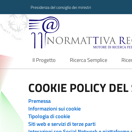
Presidenza del consiglio dei ministri
Normattiva Region
Il Progetto
Ricerca Semplice
Rice
current
COOKIE POLICY DEL 
Premessa
Informazioni sui cookie
Tipologia di cookie
Siti web e servizi di terze parti
Interazioni con Social Network e piattaforme 