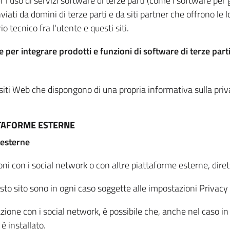
per l'uso di servizi software di terze parti (come i software pe
viati da domini di terze parti e da siti partner che offrono le l
io tecnico fra l'utente e questi siti.
 per integrare prodotti e funzioni di software di terze parti
 siti Web che dispongono di una propria informativa sulla pri
TTAFORME ESTERNE
 esterne
oni con i social network o con altre piattaforme esterne, dire
esto sito sono in ogni caso soggette alle impostazioni Privacy 
azione con i social network, è possibile che, anche nel caso in c
 è installato.