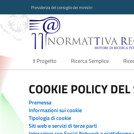
Presidenza del consiglio dei ministri
Normattiva Region
Il Progetto
Ricerca Semplice
Rice
current
COOKIE POLICY DEL 
Premessa
Informazioni sui cookie
Tipologia di cookie
Siti web e servizi di terze parti
Interazioni con Social Network e piattaforme 