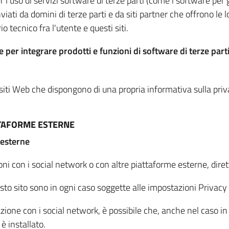
per l'uso di servizi software di terze parti (come i software pe
viati da domini di terze parti e da siti partner che offrono le l
io tecnico fra l'utente e questi siti.
 per integrare prodotti e funzioni di software di terze parti
 siti Web che dispongono di una propria informativa sulla pri
TTAFORME ESTERNE
 esterne
oni con i social network o con altre piattaforme esterne, dire
esto sito sono in ogni caso soggette alle impostazioni Privacy 
azione con i social network, è possibile che, anche nel caso in c
 è installato.