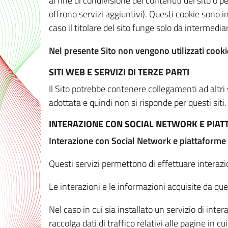
al fine di condivisione dei contenuti del sito o 
offrono servizi aggiuntivi). Questi cookie sono in
caso il titolare del sito funge solo da intermediar
Nel presente Sito non vengono utilizzati cookie
SITI WEB E SERVIZI DI TERZE PARTI
Il Sito potrebbe contenere collegamenti ad altri
adottata e quindi non si risponde per questi siti.
INTERAZIONE CON SOCIAL NETWORK E PIA
Interazione con Social Network e piattaforme
Questi servizi permettono di effettuare interazi
Le interazioni e le informazioni acquisite da qu
Nel caso in cui sia installato un servizio di inter
raccolga dati di traffico relativi alle pagine in cui